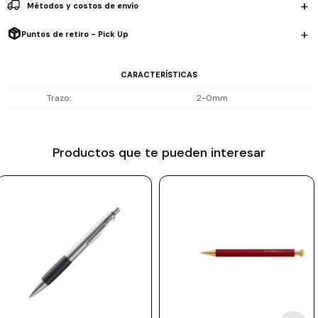
Métodos y costos de envío
proviene de Japón.
Prune
El aluminio de alta calidad le da a este artículo de escritura un tacto
Puntos de retiro - Pick Up
Mistral
especial y la superficie brillante como la seda subraya su
Camelbak
simplicidad.
CARACTERÍSTICAS
Lamy
Trazo
2-0mm
Lápiz Mecánico / Color Negro / Aluminio / Trazo 2,0mm / Sin goma
Kaweco
Productos que te pueden interesar