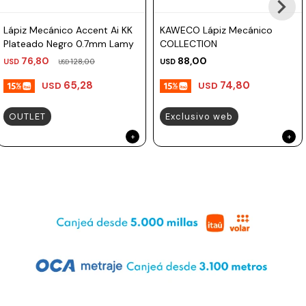
Lápiz Mecánico Accent Ai KK
KAWECO Lápiz Mecánico
Plateado Negro 0.7mm Lamy
COLLECTION
76,80
88,00
USD
128,00
USD
USD
65,28
74,80
USD
USD
OUTLET
Exclusivo web