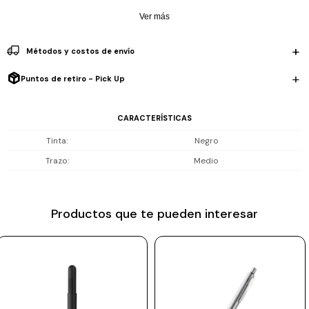
policarbonato fibra de vidrio, maderas exclusivas o acero inoxidable
Prune
Ver más
mate.
Mistral
Lapicera Ballpoint / Madera de granadilla y partes con acabado en
Métodos y costos de envío
paladio / Recambio gigante LAMY M 16 M negro
Camelbak
Puntos de retiro - Pick Up
Lamy
Kaweco
CARACTERÍSTICAS
Tinta
Negro
Trazo
Medio
Productos que te pueden interesar