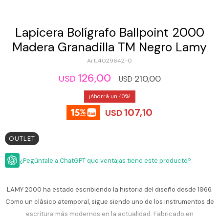
ESCRITURA
Ver
Loria
todo
Studio
Pluma
HIDRATACIÓN
Relojes
Lapicera Bolígrafo Ballpoint 2000
Casio
Repuestos
Madera Granadilla TM Negro Lamy
Metal
MOCHILAS
Fossil
Bolígrafo
4029642-0
Plastico
ACCESORIOS
126,00
Skagen
Rollerball
210,00
USD
USD
Accesorios
Rosefield
Lápiz
40
Encendedores
OUTLET
mecánico
107,10
Maserati
USD
Lentes
de
BLOG
Armani
sol
Exchange
OUTLET
Ver
WATCHME
Emporio
todo
EN
Armani
¿Pegúntale a ChatGPT que ventajas tiene este producto?
accesorios
VIVO
Zippo
LAMY 2000 ha estado escribiendo la historia del diseño desde 1966.
Jansport
Como un clásico atemporal, sigue siendo uno de los instrumentos de
Empresa
Compra
Blog
Karvik
escritura más modernos en la actualidad. Fabricado en