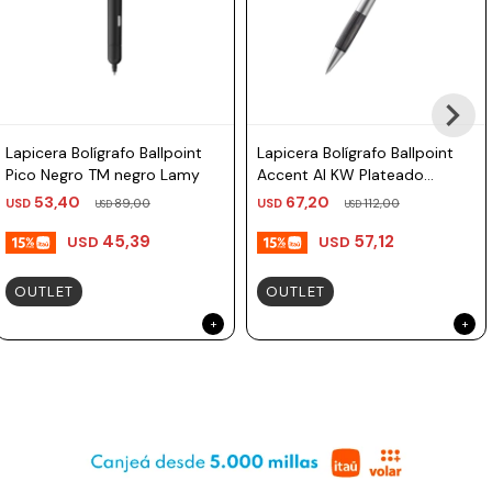
Lapicera Bolígrafo Ballpoint
Lapicera Bolígrafo Ballpoint
Pico Negro TM negro Lamy
Accent Al KW Plateado
Madera TM Negro Lamy
53,40
67,20
USD
89,00
USD
112,00
USD
USD
45,39
57,12
USD
USD
OUTLET
OUTLET