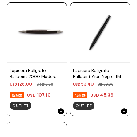
Lapicera Bolígrafo
Lapicera Bolígrafo
Ballpoint 2000 Madera
Ballpoint Aion Negro TM
Granadilla TM Negro Lamy
negro Lamy
126,00
53,40
USD
210,00
USD
89,00
USD
USD
107,10
45,39
USD
USD
OUTLET
OUTLET