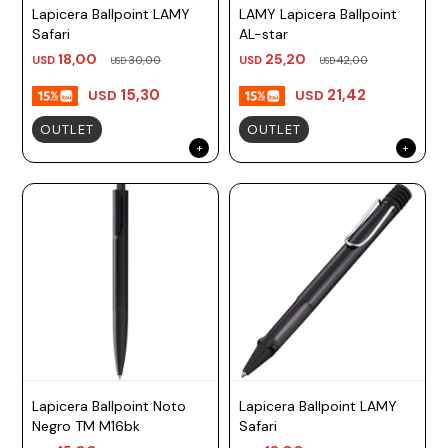
Lapicera Ballpoint LAMY
LAMY Lapicera Ballpoint
Safari
AL-star
18,00
25,20
USD
30,00
USD
42,00
USD
USD
15,30
21,42
USD
USD
OUTLET
OUTLET
Lapicera Ballpoint Noto
Lapicera Ballpoint LAMY
Negro TM M16bk
Safari