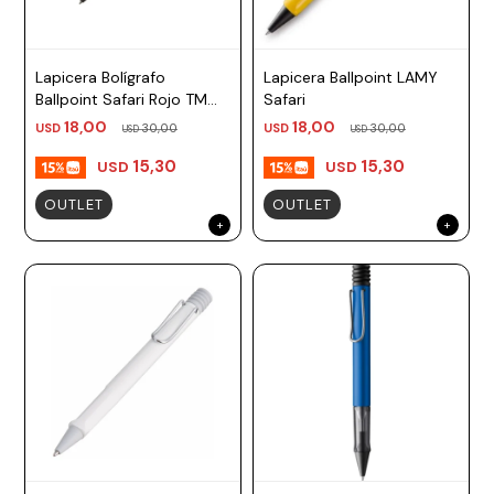
Lapicera Bolígrafo
Lapicera Ballpoint LAMY
Ballpoint Safari Rojo TM
Safari
negro, azul Lamy
18,00
18,00
USD
30,00
USD
30,00
USD
USD
15,30
15,30
USD
USD
OUTLET
OUTLET