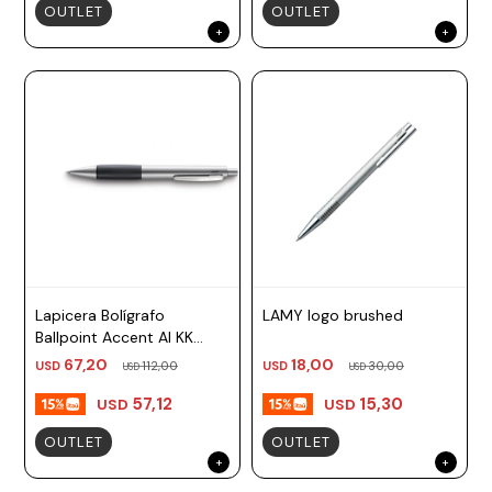
OUTLET
OUTLET
Lapicera Bolígrafo
LAMY logo brushed
Ballpoint Accent Al KK
Plateado TM Negro Lamy
67,20
18,00
USD
112,00
USD
30,00
USD
USD
57,12
15,30
USD
USD
OUTLET
OUTLET