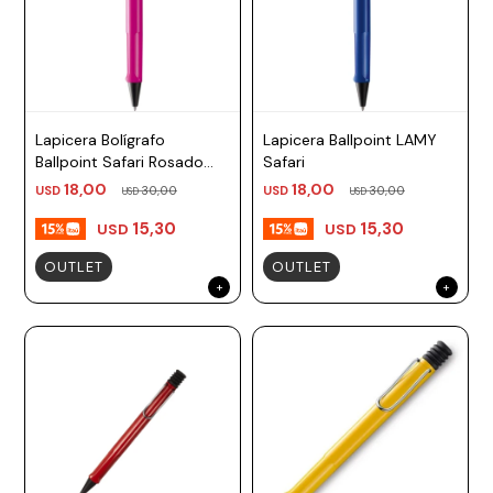
Lapicera Bolígrafo
Lapicera Ballpoint LAMY
Ballpoint Safari Rosado
Safari
TM negro Lamy
18,00
18,00
USD
30,00
USD
30,00
USD
USD
15,30
15,30
USD
USD
OUTLET
OUTLET