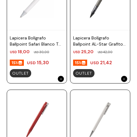
Lapicera Bolígrafo
Lapicera Bolígrafo
Ballpoint Safari Blanco TM
Ballpoint AL-Star Grafito
negro, azul Lamy
TM negro Lamy
18,00
25,20
USD
30,00
USD
42,00
USD
USD
15,30
21,42
USD
USD
OUTLET
OUTLET