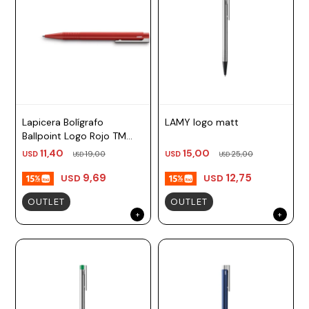
Lapicera Bolígrafo
LAMY logo matt
Ballpoint Logo Rojo TM
azul Lamy
11,40
15,00
USD
19,00
USD
25,00
USD
USD
9,69
12,75
USD
USD
OUTLET
OUTLET