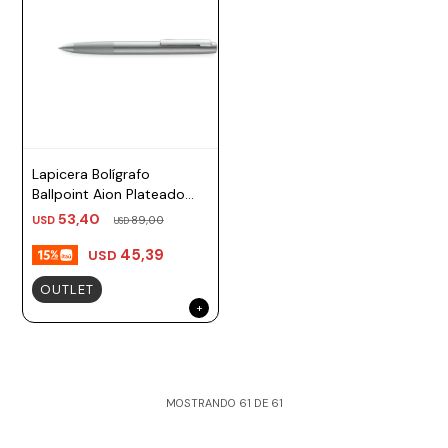
Lapicera Bolígrafo
Ballpoint Aion Plateado
TM negro Lamy
53,40
USD
89,00
USD
45,39
USD
OUTLET
MOSTRANDO
61
DE
61