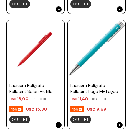
OUTLET
OUTLET
Lapicera Bolígrafo
Lapicera Bolígrafo
Ballpoint Safari Frutilla TM
Ballpoint Logo M+ Lagoon
negro Lamy
TM negro Lamy
18,00
11,40
USD
30,00
USD
19,00
USD
USD
15,30
9,69
USD
USD
OUTLET
OUTLET