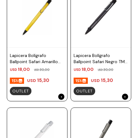
Lapicera Bolígrafo
Lapicera Bolígrafo
Ballpoint Safari Amarillo
Ballpoint Safari Negro TM
TM negro, azul Lamy
negro, azul Lamy
18,00
18,00
USD
30,00
USD
30,00
USD
USD
15,30
15,30
USD
USD
OUTLET
OUTLET