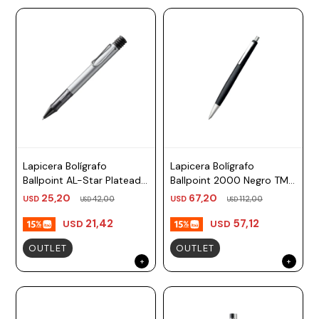
Lapicera Bolígrafo
Lapicera Bolígrafo
Ballpoint AL-Star Plateado
Ballpoint 2000 Negro TM
TM negro Lamy
Lamy
25,20
67,20
USD
42,00
USD
112,00
USD
USD
21,42
57,12
USD
USD
OUTLET
OUTLET