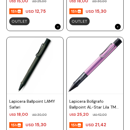
15,00
18,00
USD
25,00
USD
30,00
USD
USD
12,75
15,30
USD
USD
OUTLET
OUTLET
Lapicera Ballpoint LAMY
Lapicera Bolígrafo
Safari
Ballpoint AL-Star Lila TM
negro Lamy
18,00
25,20
USD
30,00
USD
42,00
USD
USD
15,30
21,42
USD
USD