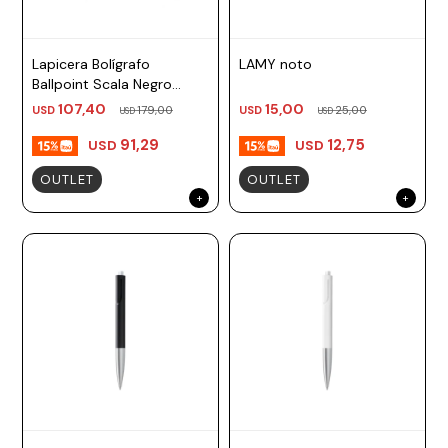
Lapicera Bolígrafo
LAMY noto
Ballpoint Scala Negro
Mate TM negro Lamy
107,40
15,00
USD
179,00
USD
25,00
USD
USD
91,29
12,75
USD
USD
OUTLET
OUTLET