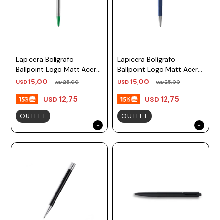
Lapicera Bolígrafo
Lapicera Bolígrafo
Ballpoint Logo Matt Acero
Ballpoint Logo Matt Acero
Verde TM negro Lamy
Azul TM azul Lamy
15,00
15,00
USD
25,00
USD
25,00
USD
USD
12,75
12,75
USD
USD
OUTLET
OUTLET