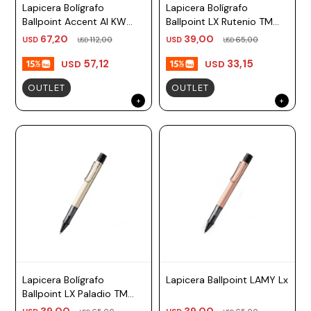
Lapicera Bolígrafo
Lapicera Bolígrafo
Ballpoint Accent Al KW
Ballpoint LX Rutenio TM
Plateado Madera TM
negro Lamy
67,20
39,00
USD
112,00
USD
65,00
USD
USD
Negro Lamy
57,12
33,15
USD
USD
OUTLET
OUTLET
Lapicera Bolígrafo
Lapicera Ballpoint LAMY Lx
Ballpoint LX Paladio TM
negro Lamy
39,00
39,00