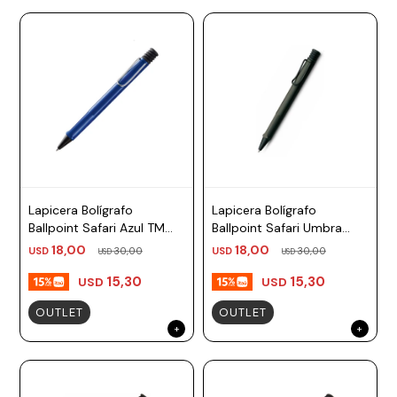
Lapicera Bolígrafo
Lapicera Bolígrafo
Ballpoint Safari Azul TM
Ballpoint Safari Umbra
azul, negro Lamy
Negro TM negro, azul
18,00
18,00
USD
30,00
USD
30,00
USD
USD
Lamy
15,30
15,30
USD
USD
OUTLET
OUTLET