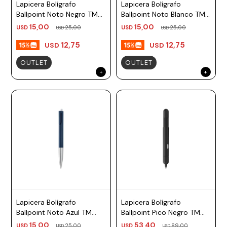
Lapicera Bolígrafo
Lapicera Bolígrafo
Ballpoint Noto Negro TM
Ballpoint Noto Blanco TM
negro Lamy
negro Lamy
15,00
15,00
USD
25,00
USD
25,00
USD
USD
12,75
12,75
USD
USD
OUTLET
OUTLET
Lapicera Bolígrafo
Lapicera Bolígrafo
Ballpoint Noto Azul TM
Ballpoint Pico Negro TM
negro Lamy
negro Lamy
15,00
53,40
USD
25,00
USD
89,00
USD
USD