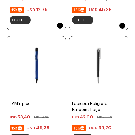
12,75
45,39
USD
USD
OUTLET
OUTLET
LAMY pico
Lapicera Bolígrafo
Ballpoint Logo
Multisistema Negro Lamy
53,40
42,00
USD
89,00
USD
70,00
USD
USD
45,39
35,70
USD
USD