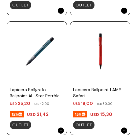
OUTLET
OUTLET
Lapicera Bolígrafo
Lapicera Ballpoint LAMY
Ballpoint AL-Star Petróleo
Safari
TM negro Lamy
25,20
18,00
USD
42,00
USD
30,00
USD
USD
21,42
15,30
USD
USD
OUTLET
OUTLET