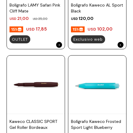
Bolígrafo LAMY Safari Pink
Bolígrafo Kaweco AL Sport
Prune
Cliff Mate
Black
Mistral
21,00
120,00
USD
35,00
USD
USD
Camelbak
17,85
102,00
USD
USD
Lamy
OUTLET
Exclusivo web
Kaweco
Kaweco CLASSIC SPORT
Bolígrafo Kaweco Frosted
Gel Roller Bordeaux
Sport Light Blueberry