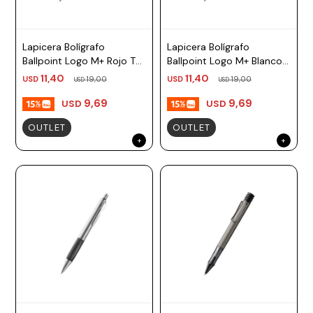
Lapicera Bolígrafo
Lapicera Bolígrafo
Ballpoint Logo M+ Rojo TM
Ballpoint Logo M+ Blanco
negro Lamy
TM negro Lamy
11,40
11,40
USD
19,00
USD
19,00
USD
USD
9,69
9,69
USD
USD
OUTLET
OUTLET