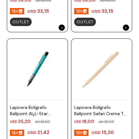
USD
65,00
USD
65,00
USD
USD
33,15
33,15
USD
USD
OUTLET
OUTLET
Lapicera Bolígrafo
Lapicera Bolígrafo
Ballpoint Al¿L-Star
Ballpoint Safari Crema TM
Turuquesa TM negro Lamy
negro Lamy
25,20
18,00
USD
42,00
USD
30,00
USD
USD
21,42
15,30
USD
USD