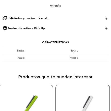
Prune
Ver más
Lapicera rollerball sin capuchón en aluminio anodizado color verde
Mistral
musgo / El clip y la empuñadura son en plástico negro / Con
Métodos y costos de envío
recambio LAMY M 66 M negro.
Camelbak
Puntos de retiro - Pick Up
Lamy
Kaweco
CARACTERÍSTICAS
Tinta
Negro
Trazo
Medio
Productos que te pueden interesar