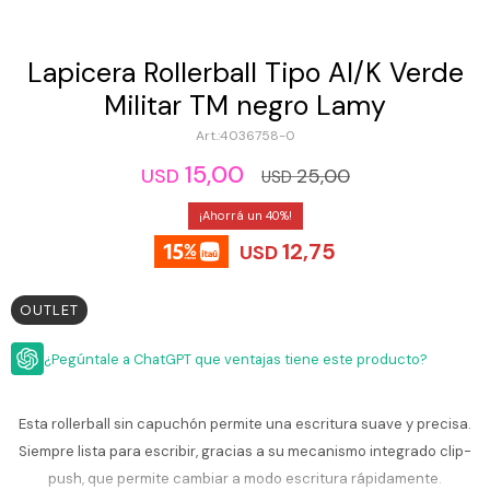
ESCRITURA
Ver
Loria
todo
Studio
Pluma
HIDRATACIÓN
Relojes
Lapicera Rollerball Tipo AI/K Verde
Casio
Repuestos
Militar TM negro Lamy
Metal
MOCHILAS
Fossil
Bolígrafo
4036758-0
Plastico
ACCESORIOS
15,00
Skagen
Rollerball
25,00
USD
USD
Accesorios
Rosefield
Lápiz
40
Encendedores
OUTLET
mecánico
12,75
Maserati
USD
Lentes
de
BLOG
Armani
sol
Exchange
OUTLET
Ver
WATCHME
Emporio
todo
EN
Armani
¿Pegúntale a ChatGPT que ventajas tiene este producto?
accesorios
VIVO
Zippo
Esta rollerball sin capuchón permite una escritura suave y precisa.
Jansport
Siempre lista para escribir, gracias a su mecanismo integrado clip-
Empresa
Compra
Blog
Karvik
push, que permite cambiar a modo escritura rápidamente.