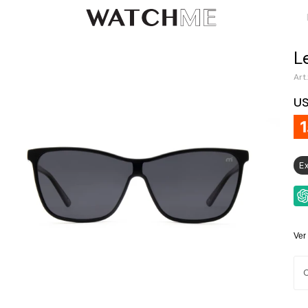
L
U
E
Ver