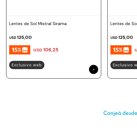
Prune
Mistral
Camelbak
Lentes de Sol Mistral Sirama
Lentes de Sol
Lamy
125,00
125,00
USD
USD
Kaweco
106,25
USD
Exclusivo web
Exclusivo 