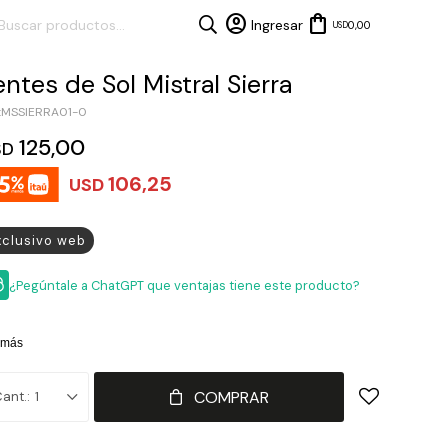
0,00
USD
entes de Sol Mistral Sierra
MSSIERRA01-0
125,00
SD
106,25
USD
xclusivo web
¿Pegúntale a ChatGPT que ventajas tiene este producto?
 más
COMPRAR
1