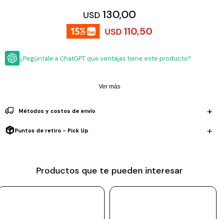
ESCRITURA
Ver
130,00
USD
Loria
todo
Studio
Pluma
HIDRATACIÓN
Relojes
110,50
USD
Casio
Repuestos
Metal
MOCHILAS
Fossil
Bolígrafo
¿Pegúntale a ChatGPT que ventajas tiene este producto?
Plastico
ACCESORIOS
Skagen
Rollerball
Accesorios
Ver más
Rosefield
Lápiz
Encendedores
OUTLET
mecánico
Maserati
Métodos y costos de envío
Lentes
de
BLOG
Armani
sol
Puntos de retiro - Pick Up
Exchange
Ver
WATCHME
Emporio
todo
EN
Armani
accesorios
Productos que te pueden interesar
VIVO
Zippo
Jansport
Empresa
Compra
Blog
Karvik