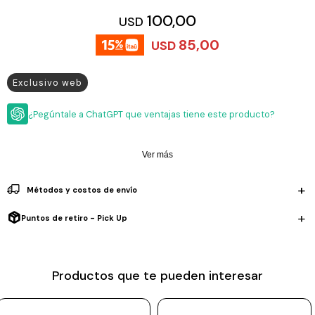
ESCRITURA
Ver
100,00
USD
Loria
todo
Studio
Pluma
HIDRATACIÓN
Relojes
85,00
USD
Casio
Repuestos
Metal
MOCHILAS
Exclusivo web
Fossil
Bolígrafo
Plastico
ACCESORIOS
Skagen
Rollerball
¿Pegúntale a ChatGPT que ventajas tiene este producto?
Accesorios
Rosefield
Lápiz
Encendedores
OUTLET
mecánico
Ver más
Maserati
Lentes
de
BLOG
Armani
sol
Métodos y costos de envío
Exchange
Ver
WATCHME
Puntos de retiro - Pick Up
Emporio
todo
EN
Armani
accesorios
VIVO
Zippo
Productos que te pueden interesar
Jansport
Empresa
Compra
Blog
Karvik