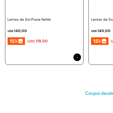
Prune
Mistral
Camelbak
Lentes de Sol Prune Nefeli
Lentes de So
Lamy
140,00
140,00
USD
USD
Kaweco
119,00
USD