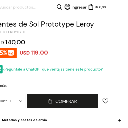
0,00
USD
entes de Sol Prototype Leroy
PTSLEROY07-0
140,00
SD
119,00
USD
¿Pegúntale a ChatGPT que ventajas tiene este producto?
 más
COMPRAR
1
Métodos y costos de envío