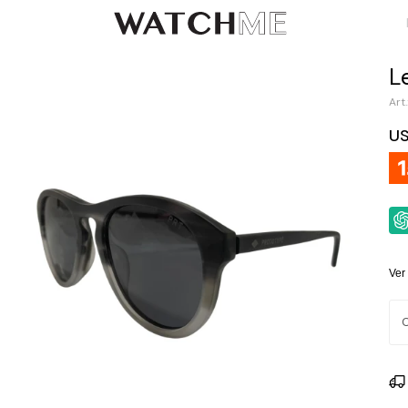
L
U
Ver