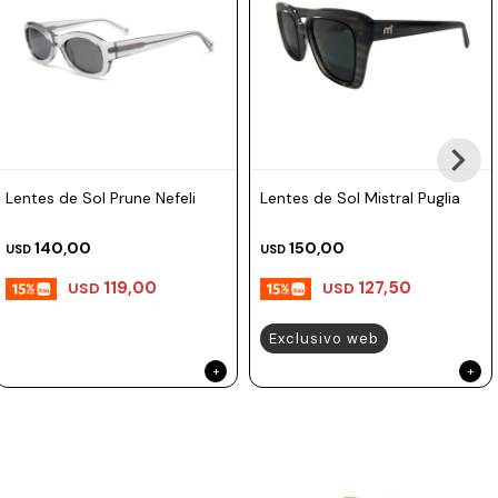
Prune
Mistral
Camelbak
Lamy
Kaweco
Lentes de Sol Prune Nefeli
Lentes de Sol Mistral Puglia
140,00
150,00
USD
USD
119,00
127,50
USD
USD
Exclusivo web