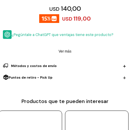
ESCRITURA
Ver
140,00
USD
Loria
todo
Studio
Pluma
HIDRATACIÓN
Relojes
119,00
USD
Casio
Repuestos
Metal
MOCHILAS
Fossil
Bolígrafo
¿Pegúntale a ChatGPT que ventajas tiene este producto?
Plastico
ACCESORIOS
Skagen
Rollerball
Accesorios
Ver más
Rosefield
Lápiz
Encendedores
OUTLET
mecánico
Maserati
Métodos y costos de envío
Lentes
de
BLOG
Armani
sol
Puntos de retiro - Pick Up
Exchange
Ver
WATCHME
Emporio
todo
EN
Armani
accesorios
Productos que te pueden interesar
VIVO
Zippo
Jansport
Empresa
Compra
Blog
Karvik