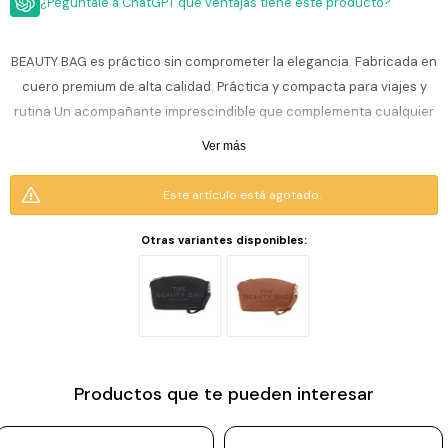
ESCRITURA
¿Pegúntale a ChatGPT que ventajas tiene este producto?
Ver
Loria
todo
Studio
Pluma
HIDRATACIÓN
Relojes
BEAUTY BAG es práctico sin comprometer la elegancia. Fabricada en
Casio
Repuestos
cuero premium de alta calidad. Práctica y compacta para viajes y
Metal
MOCHILAS
rutina Un acompañante imprescindible que complementa cualquier
Fossil
Bolígrafo
Plastico
estilo de vida.
Ver más
ACCESORIOS
Skagen
Rollerball
Accesorios
Rosefield
Lápiz
Este artículo está agotado.
Encendedores
OUTLET
mecánico
Maserati
Lentes
Otras variantes disponibles:
de
BLOG
Armani
sol
Exchange
Ver
WATCHME
Emporio
todo
EN
Armani
accesorios
VIVO
Zippo
Productos que te pueden interesar
Jansport
Empresa
Compra
Blog
Karvik