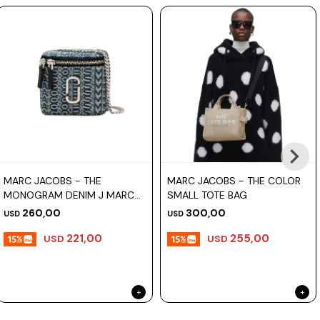
Prune
Mistral
Camelbak
Lamy
Kaweco
MARC JACOBS - THE
MARC JACOBS - THE COLOR
MONOGRAM DENIM J MARC
SMALL TOTE BAG
MINI VANITY BAG
260,00
300,00
USD
USD
221,00
255,00
USD
USD