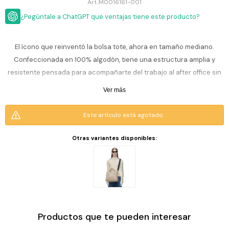
ESCRITURA
M0016161-001
Ver
Loria
¿Pegúntale a ChatGPT que ventajas tiene este producto?
todo
Studio
Pluma
HIDRATACIÓN
Relojes
Casio
Repuestos
El ícono que reinventó la bolsa tote, ahora en tamaño mediano.
Metal
MOCHILAS
Confeccionada en 100% algodón, tiene una estructura amplia y
Fossil
Bolígrafo
Plastico
resistente pensada para acompañarte del trabajo al after office sin
ACCESORIOS
Skagen
Rollerball
esfuerzo. Por dentro, un bolsillo funcional ordena lo esencial,
Accesorios
Ver más
Rosefield
Lápiz
mientras las asas reforzadas permiten llevarla al hombro o en la
Encendedores
OUTLET
mecánico
mano con total comodidad. Un básico de culto que se convirtió en el
Este artículo está agotado.
Maserati
Lentes
accesorio favorito de quienes buscan estilo sin complicaciones.
de
BLOG
Armani
sol
Otras variantes disponibles:
Exchange
Ver
WATCHME
Emporio
todo
EN
Armani
accesorios
VIVO
Zippo
Jansport
Productos que te pueden interesar
Empresa
Compra
Blog
Karvik