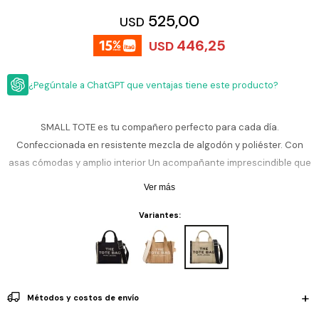
ESCRITURA
Ver
525,00
USD
Loria
todo
Studio
Pluma
HIDRATACIÓN
Relojes
446,25
USD
Casio
Repuestos
Metal
MOCHILAS
Fossil
Bolígrafo
¿Pegúntale a ChatGPT que ventajas tiene este producto?
Plastico
ACCESORIOS
Skagen
Rollerball
Accesorios
SMALL TOTE es tu compañero perfecto para cada día.
Rosefield
Lápiz
Encendedores
Confeccionada en resistente mezcla de algodón y poliéster. Con
OUTLET
mecánico
Maserati
asas cómodas y amplio interior Un acompañante imprescindible que
Lentes
de
complementa cualquier estilo de vida.
BLOG
Armani
Ver más
sol
Exchange
Ver
Variantes:
WATCHME
Emporio
todo
EN
Armani
accesorios
VIVO
Zippo
Jansport
Métodos y costos de envío
Empresa
Compra
Blog
Karvik