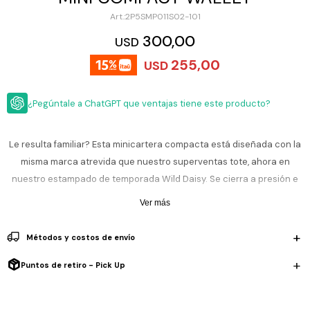
ESCRITURA
Ver
2P5SMP011S02-101
Loria
todo
Studio
Pluma
HIDRATACIÓN
Relojes
300,00
USD
Casio
Repuestos
255,00
USD
Metal
MOCHILAS
Fossil
Bolígrafo
Plastico
¿Pegúntale a ChatGPT que ventajas tiene este producto?
ACCESORIOS
Skagen
Rollerball
Accesorios
Rosefield
Lápiz
Encendedores
OUTLET
mecánico
Le resulta familiar? Esta minicartera compacta está diseñada con la
Maserati
misma marca atrevida que nuestro superventas tote, ahora en
Lentes
de
BLOG
nuestro estampado de temporada Wild Daisy. Se cierra a presión e
Armani
sol
Exchange
incluye cuatro ranuras para tarjetas, un compartimento para billetes,
Ver más
Ver
WATCHME
dos bolsillos interiores, un monedero y dos bolsillos exteriores, para
Emporio
todo
EN
Armani
accesorios
una organización compacta amplificada. Forma parte de la
Métodos y costos de envío
VIVO
colección THE™.
Zippo
Puntos de retiro - Pick Up
Jansport
Empresa
Compra
Blog
Karvik