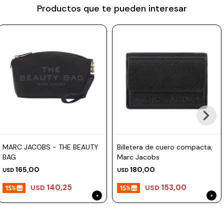
Productos que te pueden interesar
Prune
Mistral
Camelbak
Lamy
Kaweco
MARC JACOBS - THE BEAUTY
Billetera de cuero compacta,
BAG
Marc Jacobs
165,00
180,00
USD
USD
140,25
153,00
USD
USD