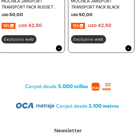
MOCHILA JANSPORT
MOCHILA JANSPORT
TRANSPORT PACK RUSSET
TRANSPORT PACK BLACK
RED
50,00
50,00
USD
USD
42,50
42,50
USD
USD
Exclusivo web
Exclusivo web
Newsletter