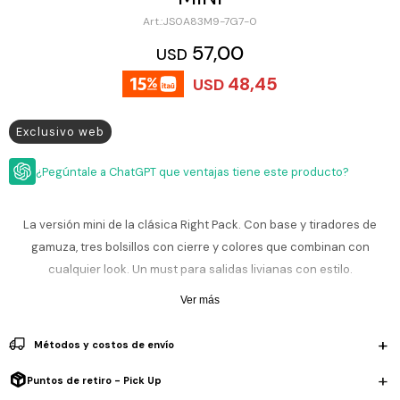
ESCRITURA
Ver
JS0A83M9-7G7-0
Loria
todo
Studio
Pluma
HIDRATACIÓN
Relojes
57,00
USD
Casio
Repuestos
48,45
USD
Metal
MOCHILAS
Fossil
Bolígrafo
Plastico
Exclusivo web
ACCESORIOS
Skagen
Rollerball
Accesorios
Rosefield
Lápiz
¿Pegúntale a ChatGPT que ventajas tiene este producto?
Encendedores
OUTLET
mecánico
Maserati
Lentes
de
La versión mini de la clásica Right Pack. Con base y tiradores de
BLOG
Armani
sol
gamuza, tres bolsillos con cierre y colores que combinan con
Exchange
Ver
cualquier look. Un must para salidas livianas con estilo.
WATCHME
Emporio
todo
EN
Armani
accesorios
Ver más
VIVO
Zippo
Métodos y costos de envío
Jansport
Empresa
Compra
Blog
Puntos de retiro - Pick Up
Karvik