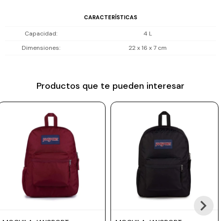
Prune
CARACTERÍSTICAS
Mistral
Capacidad
4 L
Camelbak
Dimensiones
22 x 16 x 7 cm
Lamy
Kaweco
Productos que te pueden interesar