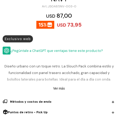
ESCRITURA
Ver
JS0A85NV-003-0
Loria
todo
Studio
Pluma
HIDRATACIÓN
Relojes
87,00
USD
Casio
Repuestos
73,95
USD
Metal
MOCHILAS
Fossil
Bolígrafo
Plastico
Exclusivo web
ACCESORIOS
Skagen
Rollerball
Accesorios
Rosefield
Lápiz
¿Pegúntale a ChatGPT que ventajas tiene este producto?
Encendedores
OUTLET
mecánico
Maserati
Lentes
de
Diseño urbano con un toque retro. La Slouch Pack combina estilo y
BLOG
Armani
sol
funcionalidad con panel trasero acolchado, gran capacidad y
Exchange
Ver
bolsillos laterales para botellas. Ideal para el día a día con onda.
WATCHME
Emporio
todo
EN
Armani
accesorios
Ver más
VIVO
Zippo
Métodos y costos de envío
Jansport
Empresa
Compra
Blog
Puntos de retiro - Pick Up
Karvik