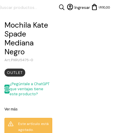
0,00
USD
Mochila Kate
Spade
Mediana
Negro
PXRU5475-0
OUTLET
¿Pegúntale a ChatGPT
que ventajas tiene
este producto?
Ver más
Este artículo está
agotado.