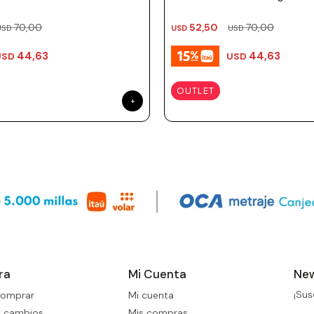
70,00
52,50
70,00
USD
USD
USD
44,63
44,63
USD
USD
OUTLET
ra
Mi Cuenta
New
¡Sus
omprar
Mi cuenta
y cambios
Mis compras