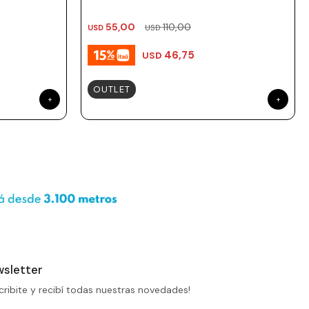
55,00
110,00
USD
USD
46,75
USD
OUTLET
sletter
cribite y recibí todas nuestras novedades!