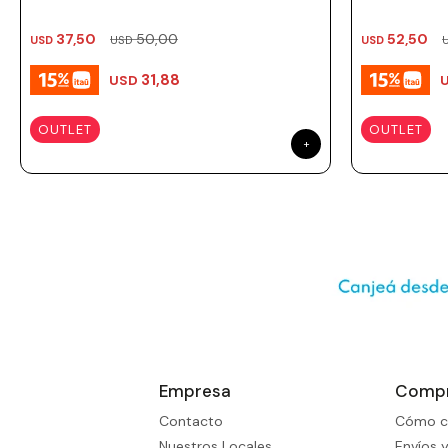
Prune
37,50
50,00
52,50
Mistral
USD
USD
USD
Camelbak
31,88
USD
Lamy
OUTLET
OUTLET
Kaweco
Empresa
Comp
Contacto
Cómo c
Nuestros Locales
Envíos 