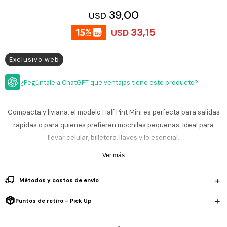
ESCRITURA
Ver
39,00
USD
Loria
todo
Studio
Pluma
HIDRATACIÓN
Relojes
33,15
USD
Casio
Repuestos
Metal
MOCHILAS
Exclusivo web
Fossil
Bolígrafo
Plastico
ACCESORIOS
Skagen
Rollerball
¿Pegúntale a ChatGPT que ventajas tiene este producto?
Accesorios
Rosefield
Lápiz
Encendedores
OUTLET
mecánico
Compacta y liviana, el modelo Half Pint Mini es perfecta para salidas
Maserati
Lentes
rápidas o para quienes prefieren mochilas pequeñas. Ideal para
de
BLOG
Armani
sol
llevar celular, billetera, llaves y lo esencial.
Exchange
Ver
WATCHME
Ver más
Emporio
todo
EN
Armani
accesorios
VIVO
Métodos y costos de envío
Zippo
Puntos de retiro - Pick Up
Jansport
Empresa
Compra
Blog
Karvik