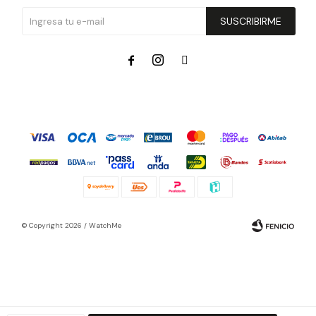
SUSCRIBIRME



© Copyright 2026 / WatchMe