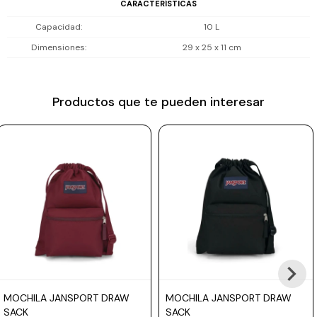
CARACTERÍSTICAS
Prune
Capacidad
10 L
Mistral
Dimensiones
29 x 25 x 11 cm
Camelbak
Lamy
Productos que te pueden interesar
Kaweco
MOCHILA JANSPORT DRAW
MOCHILA JANSPORT DRAW
SACK
SACK