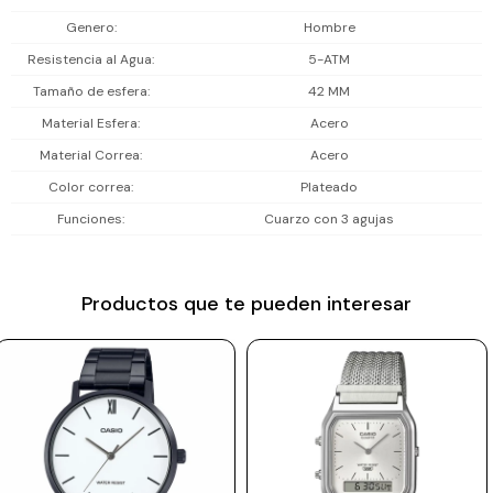
Prune
Genero
Hombre
Resistencia al Agua
5-ATM
Mistral
Tamaño de esfera
42 MM
Camelbak
Material Esfera
Acero
Lamy
Material Correa
Acero
Kaweco
Color correa
Plateado
Funciones
Cuarzo con 3 agujas
Productos que te pueden interesar