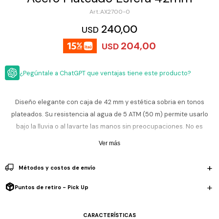
ESCRITURA
Ver
AX2700-0
Loria
todo
Studio
Pluma
HIDRATACIÓN
Relojes
240,00
USD
Casio
Repuestos
204,00
USD
Metal
MOCHILAS
Fossil
Bolígrafo
Plastico
¿Pegúntale a ChatGPT que ventajas tiene este producto?
ACCESORIOS
Skagen
Rollerball
Accesorios
Rosefield
Lápiz
Encendedores
OUTLET
mecánico
Diseño elegante con caja de 42 mm y estética sobria en tonos
Maserati
plateados. Su resistencia al agua de 5 ATM (50 m) permite usarlo
Lentes
de
BLOG
bajo la lluvia o al lavarte las manos sin preocupaciones. No es
Armani
sol
Exchange
sumergible, por lo que no se recomienda para nadar ni inmersiones.
Ver más
Ver
WATCHME
La pulsera metálica plateada en acero inoxidable le aporta un look
Emporio
todo
EN
Armani
accesorios
versátil y refinado.
Métodos y costos de envío
VIVO
Zippo
Incluye 2 años de garantía en la maquinaria.
Puntos de retiro - Pick Up
Jansport
Empresa
Compra
Blog
Karvik
CARACTERÍSTICAS