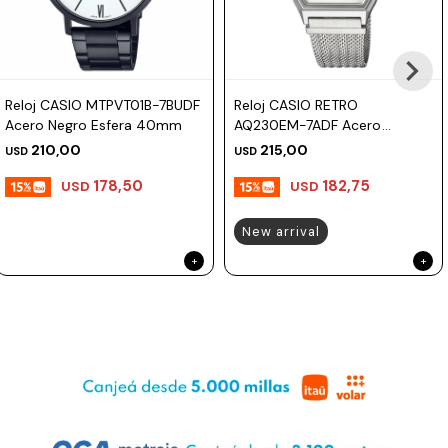
Reloj CASIO MTPVT01B-7BUDF
Reloj CASIO RETRO
Acero Negro Esfera 40mm
AQ230EM-7ADF Acero
Plateado Esfera 30mm
210,00
215,00
USD
USD
178,50
182,75
USD
USD
New arrival