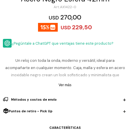
ESCRITURA
Ver
AX1422-0
Loria
todo
Studio
Pluma
HIDRATACIÓN
Relojes
270,00
USD
Casio
Repuestos
229,50
USD
Metal
MOCHILAS
Fossil
Bolígrafo
Plastico
¿Pegúntale a ChatGPT que ventajas tiene este producto?
ACCESORIOS
Skagen
Rollerball
Accesorios
Rosefield
Lápiz
Encendedores
OUTLET
mecánico
Un reloj con toda la onda, moderno y versátil, ideal para
Maserati
acompañarte en cualquier momento. Caja, malla y esfera en acero
Lentes
de
BLOG
inoxidable negro crean un look sofisticado y minimalista que
Armani
sol
Exchange
combina con todo: oficina, salidas o juntadas. Su caja de 42 mm
Ver más
Ver
WATCHME
tiene el tamaño justo, destacándose sin exagerar. Resiste 5 ATM,
Emporio
todo
EN
Armani
accesorios
perfecto para lluvia ligera y salpicones, no es sumergible. La malla de
Métodos y costos de envío
VIVO
acero brinda comodidad y solidez, con una calidad que se nota
Zippo
desde el primer uso.
Puntos de retiro - Pick Up
Jansport
Empresa
Compra
Blog
Incluye 2 años de garantía en la maquinaria.
Karvik
CARACTERÍSTICAS