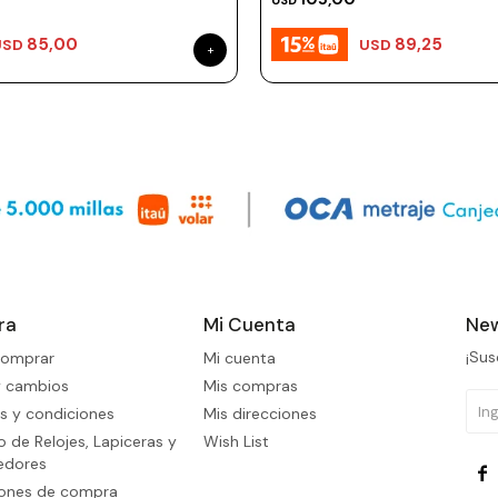
USD
85,00
89,25
USD
USD
ra
Mi Cuenta
New
¡Sus
omprar
Mi cuenta
y cambios
Mis compras
s y condiciones
Mis direcciones
 de Relojes, Lapiceras y
Wish List
edores

iones de compra