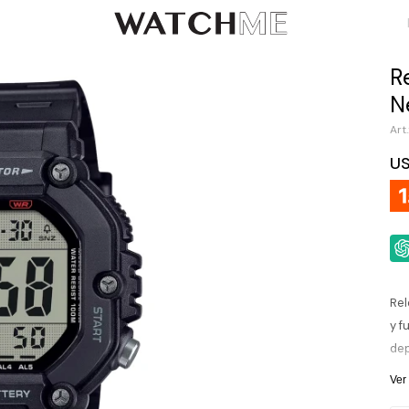
R
N
U
Rel
y f
dep
ciu
Ver
aut