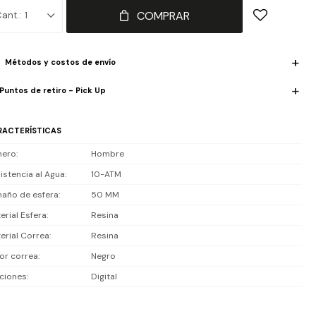
COMPRAR
1
istencia al agua de 10 ATM (100 m), apta para tramitos, lluvia, piscina
uceo ligero; no para buceo profesional.
Métodos y costos de envío
luye 1 año de garantía la maquinaria.
Puntos de retiro - Pick Up
RACTERÍSTICAS
nero
Hombre
istencia al Agua
10-ATM
año de esfera
50 MM
erial Esfera
Resina
erial Correa
Resina
or correa
Negro
ciones
Digital