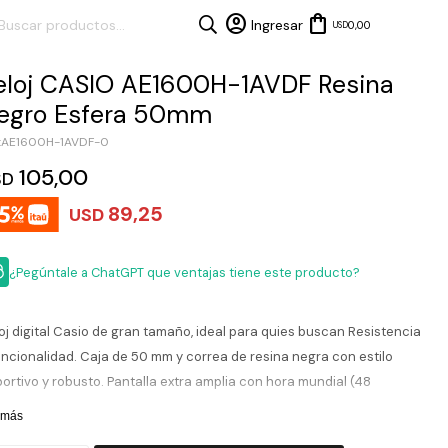
0,00
USD
eloj CASIO AE1600H-1AVDF Resina
egro Esfera 50mm
AE1600H-1AVDF-0
105,00
SD
89,25
USD
¿Pegúntale a ChatGPT que ventajas tiene este producto?
oj digital Casio de gran tamaño, ideal para quies buscan Resistencia
uncionalidad. Caja de 50 mm y correa de resina negra con estilo
ortivo y robusto. Pantalla extra amplia con hora mundial (48
dades), cronómetro, temporizador, alarmas múltiples, calendario
 más
omático y luz LED para cualquier momto del día.