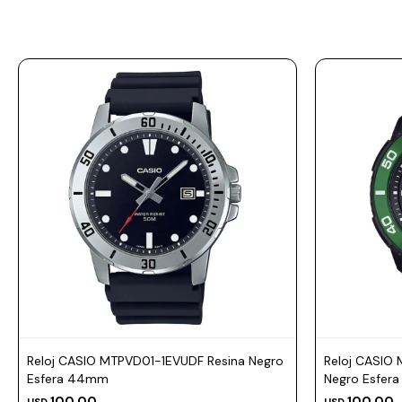
Prune
Mistral
Camelbak
Lamy
Kaweco
Reloj CASIO MTPVD01-1EVUDF Resina Negro
Reloj CASIO
Esfera 44mm
Negro Esfer
100,00
100,00