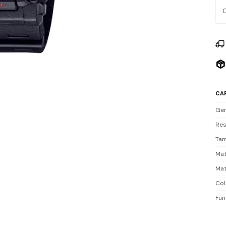
Res
y b
Inc
CA
Ge
Res
Tam
Mat
Mat
Col
Fun