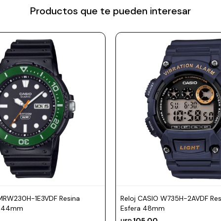
Productos que te pueden interesar
 MRW230H-1E3VDF Resina
Reloj CASIO W735H-2AVDF Resi
a 44mm
Esfera 48mm
105,00