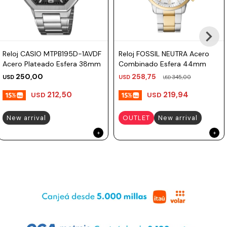
Reloj CASIO MTPB195D-1AVDF
Reloj FOSSIL NEUTRA Acero
Acero Plateado Esfera 38mm
Combinado Esfera 44mm
250,00
258,75
USD
USD
345,00
USD
212,50
219,94
USD
USD
New arrival
OUTLET
New arrival