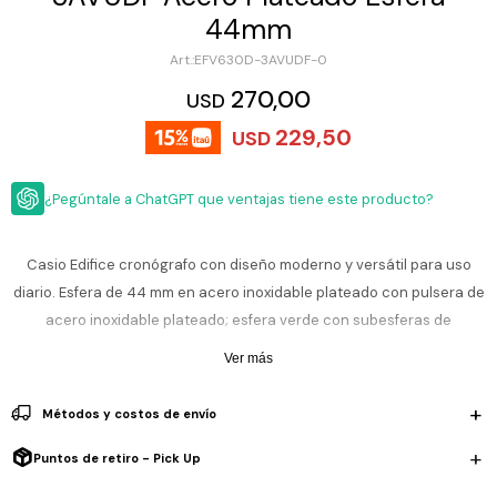
ESCRITURA
44mm
Ver
Loria
todo
Studio
Pluma
HIDRATACIÓN
Relojes
EFV630D-3AVUDF-0
Casio
Repuestos
270,00
USD
Metal
MOCHILAS
Fossil
Bolígrafo
229,50
USD
Plastico
ACCESORIOS
Skagen
Rollerball
Accesorios
¿Pegúntale a ChatGPT que ventajas tiene este producto?
Rosefield
Lápiz
Encendedores
OUTLET
mecánico
Maserati
Lentes
Casio Edifice cronógrafo con diseño moderno y versátil para uso
de
BLOG
Armani
diario. Esfera de 44 mm en acero inoxidable plateado con pulsera de
sol
Exchange
acero inoxidable plateado; esfera verde con subesferas de
Ver
WATCHME
Emporio
cronógrafo y manecillas contrastadas, protegida por cristal mineral
todo
Ver más
EN
Armani
accesorios
resistente. Movimiento de cuarzo japonés confiable con funciones
VIVO
de cronómetro de 1/10 s y visor de fecha, ideal para actividades
Zippo
Métodos y costos de envío
cotidianas y estilo urbano funcional.
Jansport
Puntos de retiro - Pick Up
Empresa
Compra
Blog
Karvik
Resistencia al agua: 100 m (10 ATM), apto para lluvia, salpicaduras y