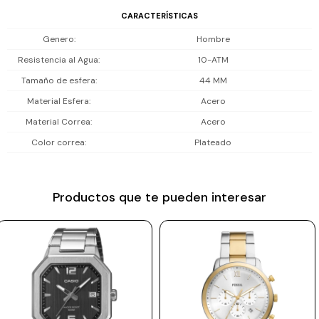
natación suave; no es buceo profesional.
CARACTERÍSTICAS
Prune
Genero
Hombre
Mistral
Incluye 1 año de garantía en la maquinaria.
Resistencia al Agua
10-ATM
Camelbak
Tamaño de esfera
44 MM
Lamy
Material Esfera
Acero
Kaweco
Material Correa
Acero
Color correa
Plateado
Productos que te pueden interesar