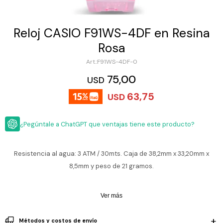
ESCRITURA
Ver
Loria
todo
Studio
Pluma
HIDRATACIÓN
Relojes
Reloj CASIO F91WS-4DF en Resina
Casio
Repuestos
Rosa
Metal
MOCHILAS
Fossil
Bolígrafo
F91WS-4DF-0
Plastico
ACCESORIOS
75,00
Skagen
Rollerball
USD
Accesorios
63,75
Rosefield
Lápiz
USD
Encendedores
OUTLET
mecánico
Maserati
Lentes
¿Pegúntale a ChatGPT que ventajas tiene este producto?
de
BLOG
Armani
sol
Exchange
Ver
WATCHME
Resistencia al agua: 3 ATM / 30mts. Caja de 38,2mm x 33,20mm x
Emporio
todo
EN
Armani
accesorios
8,5mm y peso de 21 gramos.
VIVO
Zippo
Ver más
Jansport
Empresa
Compra
Blog
Karvik
Métodos y costos de envío