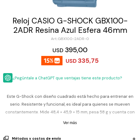
ESCRITURA
Ver
Loria
todo
Studio
Pluma
HIDRATACIÓN
Relojes
Reloj CASIO G-SHOCK GBX100-
Casio
Repuestos
2ADR Resina Azul Esfera 46mm
Metal
MOCHILAS
Fossil
Bolígrafo
GBX100-2ADR-0
Plastico
ACCESORIOS
395,00
Skagen
Rollerball
USD
Accesorios
335,75
Rosefield
Lápiz
USD
Encendedores
OUTLET
mecánico
Maserati
Lentes
¿Pegúntale a ChatGPT que ventajas tiene este producto?
de
BLOG
Armani
sol
Exchange
Ver
WATCHME
Este G-Shock con diseño cuadrado está hecho para entrenar en
Emporio
todo
EN
Armani
accesorios
serio. Resistente y funcional, es ideal para quienes se mueven
VIVO
constantemente. Mide 48,4 × 45,9 × 15 mm, pesa 58 g y cuenta con
Zippo
caja, bisel y correa de resina a prueba de golpes, además de cristal
Ver más
Jansport
mineral que protege de rayaduras cotidianas.
Empresa
Compra
Blog
Karvik
Métodos y costos de envío