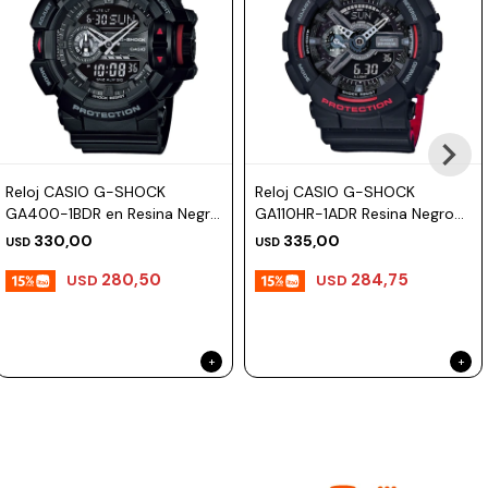
Reloj CASIO G-SHOCK
Reloj CASIO G-SHOCK
GA400-1BDR en Resina Negro
GA110HR-1ADR Resina Negro
Esfera 49mm
Esfera 52mm
330,00
335,00
USD
USD
280,50
284,75
USD
USD