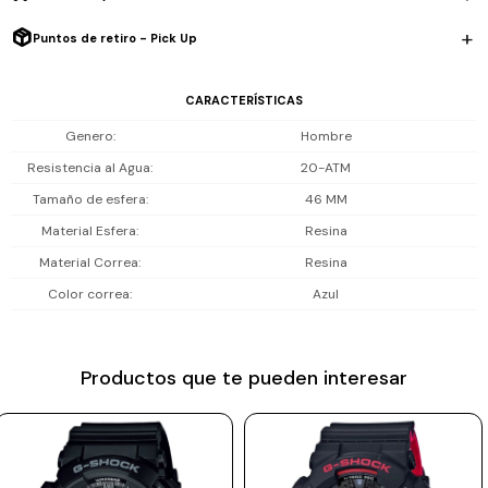
Incluye Bluetooth para sincronizar con el celular, acelerómetro que
Prune
mide pasos, distancia, velocidad y ritmo, cronómetro, interval timer,
Puntos de retiro - Pick Up
Mistral
temporizador, varias alarmas, calendario automático, luz LED
brillante y formato 12/24 h. Resiste 20 ATM (200 m), ideal para playa,
CARACTERÍSTICAS
Camelbak
piscina y deportes acuáticos.
Genero
Hombre
Lamy
Resistencia al Agua
20-ATM
Incluye 1 año de garantía en la maquinaria.
Kaweco
Tamaño de esfera
46 MM
Material Esfera
Resina
Material Correa
Resina
Color correa
Azul
Productos que te pueden interesar