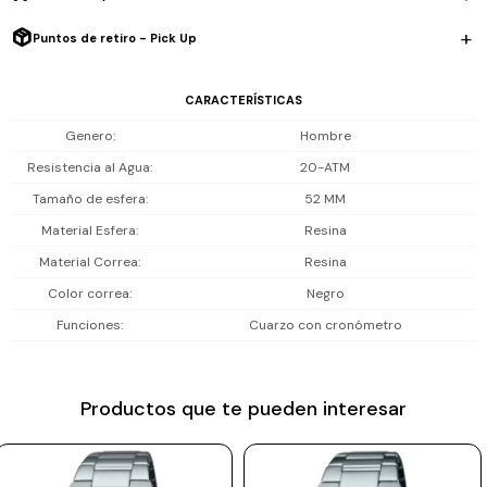
estilo funcional audaz.
Prune
Puntos de retiro - Pick Up
Mistral
Resistencia al agua: 200 m (20 ATM), apto para natación y snorkel;
no es buceo técnico.
CARACTERÍSTICAS
Camelbak
Genero
Hombre
Lamy
Incluye 1 año de garantía la maquinaria.
Resistencia al Agua
20-ATM
Kaweco
Tamaño de esfera
52 MM
Material Esfera
Resina
Material Correa
Resina
Color correa
Negro
Funciones
Cuarzo con cronómetro
Productos que te pueden interesar