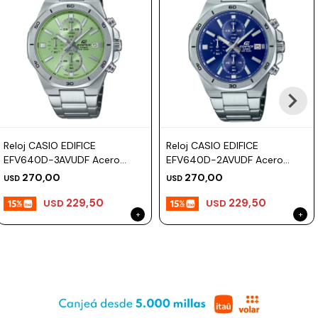
Reloj CASIO EDIFICE
Reloj CASIO EDIFICE
EFV640D-3AVUDF Acero
EFV640D-2AVUDF Acero
Plateado Esfera 44mm
Plateado Esfera 44mm
270,00
270,00
USD
USD
229,50
229,50
USD
USD