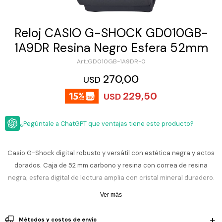
ESCRITURA
Ver
Loria
todo
Studio
Pluma
HIDRATACIÓN
Relojes
Reloj CASIO G-SHOCK GD010GB-
Casio
Repuestos
1A9DR Resina Negro Esfera 52mm
Metal
MOCHILAS
Fossil
Bolígrafo
GD010GB-1A9DR-0
Plastico
ACCESORIOS
270,00
Skagen
Rollerball
USD
Accesorios
229,50
Rosefield
Lápiz
USD
Encendedores
OUTLET
mecánico
Maserati
Lentes
¿Pegúntale a ChatGPT que ventajas tiene este producto?
de
BLOG
Armani
sol
Exchange
Ver
WATCHME
Casio G-Shock digital robusto y versátil con estética negra y actos
Emporio
todo
EN
Armani
accesorios
dorados. Caja de 52 mm carbono y resina con correa de resina
VIVO
negra; esfera digital de lectura amplia con cristal mineral duradero.
Zippo
Su estructura resiste a impactos y funciones como hora mundial,
Ver más
Jansport
cronómetro, temporizador y luz LED lo hac ideal para deportes,
Empresa
Compra
Blog
aventuras y uso diario. Perfecto para quies buscan Resistencia y
Karvik
Métodos y costos de envío