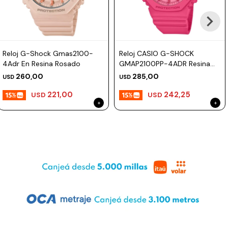
Reloj G-Shock Gmas2100-
Reloj CASIO G-SHOCK
4Adr En Resina Rosado
GMAP2100PP-4ADR Resina
Rosada Esfera 40mm
260,00
285,00
USD
USD
221,00
242,25
USD
USD