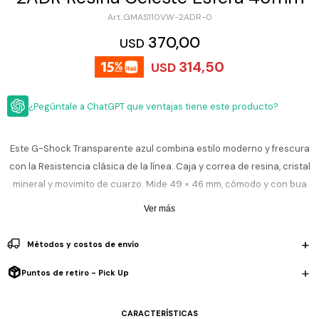
ESCRITURA
Ver
GMAS110VW-2ADR-0
Loria
todo
Studio
Pluma
HIDRATACIÓN
Relojes
370,00
USD
Casio
Repuestos
314,50
USD
Metal
MOCHILAS
Fossil
Bolígrafo
Plastico
¿Pegúntale a ChatGPT que ventajas tiene este producto?
ACCESORIOS
Skagen
Rollerball
Accesorios
Rosefield
Lápiz
Encendedores
OUTLET
mecánico
Este G-Shock Transparente azul combina estilo moderno y frescura
Maserati
con la Resistencia clásica de la línea. Caja y correa de resina, cristal
Lentes
de
BLOG
mineral y movimito de cuarzo. Mide 49 × 46 mm, cómodo y con bua
Armani
sol
Exchange
prescia. Funciones: hora analógica y digital, cronómetro,
Ver más
Ver
WATCHME
temporizador, calendario, señal horaria, 5 alarmas, hora mundial,
Emporio
todo
EN
Armani
accesorios
formato 12/24 h y luz LED. Resiste 20 ATM, ideal para natación, playa o
Métodos y costos de envío
VIVO
lluvia.
Zippo
Puntos de retiro - Pick Up
Jansport
Incluye 1 año de garantía la maquinaria.
Empresa
Compra
Blog
Karvik
CARACTERÍSTICAS