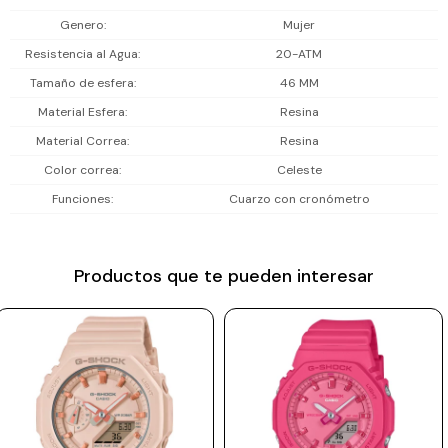
Prune
Genero
Mujer
Resistencia al Agua
20-ATM
Mistral
Tamaño de esfera
46 MM
Camelbak
Material Esfera
Resina
Lamy
Material Correa
Resina
Kaweco
Color correa
Celeste
Funciones
Cuarzo con cronómetro
Productos que te pueden interesar