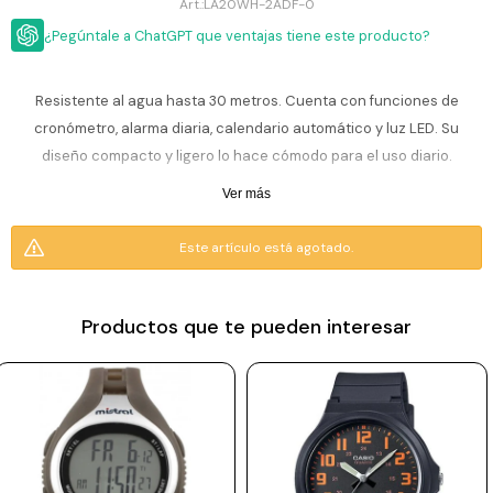
ESCRITURA
LA20WH-2ADF-0
Ver
Loria
¿Pegúntale a ChatGPT que ventajas tiene este producto?
todo
Studio
Pluma
HIDRATACIÓN
Relojes
Casio
Repuestos
Resistente al agua hasta 30 metros. Cuenta con funciones de
Metal
MOCHILAS
cronómetro, alarma diaria, calendario automático y luz LED. Su
Fossil
Bolígrafo
Plastico
diseño compacto y ligero lo hace cómodo para el uso diario.
ACCESORIOS
Skagen
Rollerball
Accesorios
Ver más
Rosefield
Lápiz
Encendedores
OUTLET
mecánico
Este artículo está agotado.
Maserati
Lentes
de
BLOG
Armani
sol
Exchange
Productos que te pueden interesar
Ver
WATCHME
Emporio
todo
EN
Armani
accesorios
VIVO
Zippo
Jansport
Empresa
Compra
Blog
Karvik