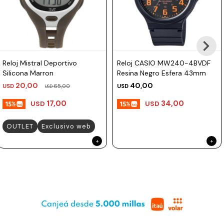
Prune
Mistral
Camelbak
Reloj Mistral Deportivo
Reloj CASIO MW240-4BVDF
Lamy
Silicona Marron
Resina Negro Esfera 43mm
Kaweco
20,00
40,00
USD
65,00
USD
USD
17,00
34,00
USD
USD
OUTLET
Exclusivo web