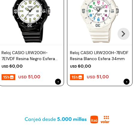
Reloj CASIO LRW200H-
Reloj CASIO LRW200H-7BVDF
7E1VDF Resina Negro Esfera
Resina Blanco Esfera 34mm
34mm
60,00
60,00
USD
USD
51,00
51,00
USD
USD