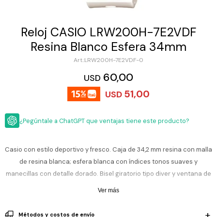
ESCRITURA
Ver
Loria
todo
Studio
Pluma
HIDRATACIÓN
Relojes
Reloj CASIO LRW200H-7E2VDF
Casio
Repuestos
Resina Blanco Esfera 34mm
Metal
MOCHILAS
Fossil
Bolígrafo
LRW200H-7E2VDF-0
Plastico
ACCESORIOS
60,00
Skagen
Rollerball
USD
Accesorios
51,00
Rosefield
Lápiz
USD
Encendedores
OUTLET
mecánico
Maserati
Lentes
¿Pegúntale a ChatGPT que ventajas tiene este producto?
de
BLOG
Armani
sol
Exchange
Ver
WATCHME
Casio con estilo deportivo y fresco. Caja de 34,2 mm resina con malla
Emporio
todo
EN
Armani
accesorios
de resina blanca; esfera blanca con índices tonos suaves y
VIVO
manecillas con detalle dorado. Bisel giratorio tipo diver y ventana de
Zippo
fecha; cristal mineral. Liviano, cómodo y fácil de leer, ideal para todos
Ver más
Jansport
los días, playa o estudio.
Empresa
Compra
Blog
Karvik
Métodos y costos de envío