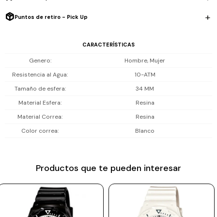
Resistencia al agua: 100 m (10 ATM), soporta lluvia, salpicones y
Prune
natación piscina o playa; no apto para buceo.
Puntos de retiro - Pick Up
Mistral
Incluye 1 año de garantia la maquinaria.
CARACTERÍSTICAS
Camelbak
Genero
Hombre, Mujer
Lamy
Resistencia al Agua
10-ATM
Kaweco
Tamaño de esfera
34 MM
Material Esfera
Resina
Material Correa
Resina
Color correa
Blanco
Productos que te pueden interesar