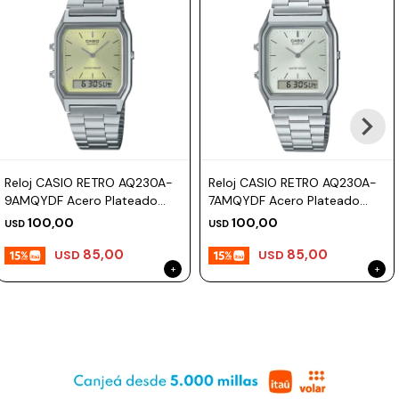
Reloj CASIO RETRO AQ230A-
Reloj CASIO RETRO AQ230A-
9AMQYDF Acero Plateado
7AMQYDF Acero Plateado
Esfera 30mm
Esfera 30mm
100,00
100,00
USD
USD
85,00
85,00
USD
USD