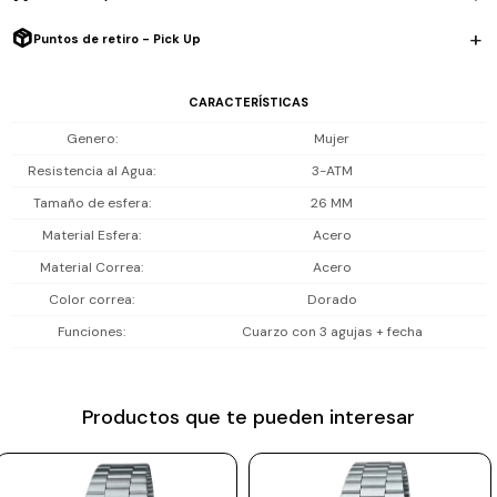
Prune
Resiste 3 ATM (lluvia o lavado de manos, no es sumergible).
Puntos de retiro - Pick Up
Mistral
Incluye 1 año de garantía la maquinaria.
CARACTERÍSTICAS
Camelbak
Genero
Mujer
Lamy
Resistencia al Agua
3-ATM
Kaweco
Tamaño de esfera
26 MM
Material Esfera
Acero
Material Correa
Acero
Color correa
Dorado
Funciones
Cuarzo con 3 agujas + fecha
Productos que te pueden interesar