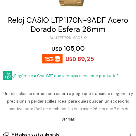
ESCRITURA
Ver
Loria
todo
Studio
Pluma
HIDRATACIÓN
Relojes
Reloj CASIO LTP1170N-9ADF Acero
Casio
Repuestos
Dorado Esfera 26mm
Metal
MOCHILAS
Fossil
Bolígrafo
LTP1170N-9ADF-0
Plastico
ACCESORIOS
105,00
Skagen
Rollerball
USD
Accesorios
89,25
Rosefield
Lápiz
USD
Encendedores
OUTLET
mecánico
Maserati
Lentes
¿Pegúntale a ChatGPT que ventajas tiene este producto?
de
BLOG
Armani
sol
Exchange
Ver
WATCHME
Un reloj clásico dorado con esfera a juego que transmite elegancia y
Emporio
todo
EN
Armani
accesorios
precisionsin perder scillez. Ideal para quies buscan un accesorio
VIVO
llamativo pero fácil de combinar. La caja mide 26 mm con 7 mm de
Zippo
grosor, correa metálica dorada de acero inoxidable, cierre
Ver más
Jansport
desplegable seguro y cristal mineral resiste al uso diario.Tiene tres
Empresa
Compra
Blog
manecillas y ventana de fecha.
Karvik
Métodos y costos de envío