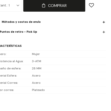
istencia al agua: 30 m (3 ATM), soporta lluvia y salpicaduras; no es
COMPRAR
1
ergible ni apto para natación o ducha.
luye 1 año de garantía la maquinaria.
Métodos y costos de envío
Puntos de retiro - Pick Up
RACTERÍSTICAS
nero
Mujer
istencia al Agua
3-ATM
año de esfera
28 MM
erial Esfera
Acero
erial Correa
Acero
or correa
Plateado