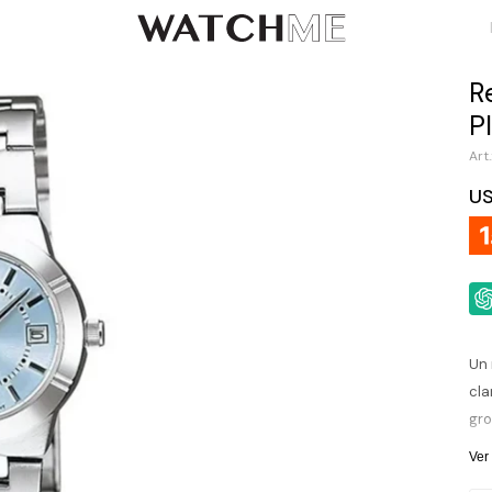
R
P
U
Un 
cla
gro
pro
Ver