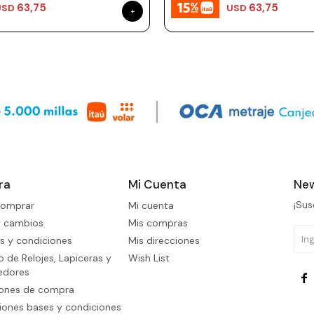
63,75
63,75
USD
USD
ra
Mi Cuenta
New
¡Sus
omprar
Mi cuenta
y cambios
Mis compras
s y condiciones
Mis direcciones
 de Relojes, Lapiceras y
Wish List
edores

iones de compra
ones bases y condiciones