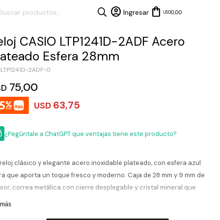
0,00
USD
eloj CASIO LTP1241D-2ADF Acero
lateado Esfera 28mm
LTP1241D-2ADF-0
75,00
SD
63,75
USD
¿Pegúntale a ChatGPT que ventajas tiene este producto?
reloj clásico y elegante acero inoxidable plateado, con esfera azul
ra que aporta un toque fresco y moderno. Caja de 28 mm y 9 mm de
sor, correa metálica con cierre desplegable y cristal mineral que
tege del uso diario. Funciones: tres manecillas y ventana de fecha.
 más