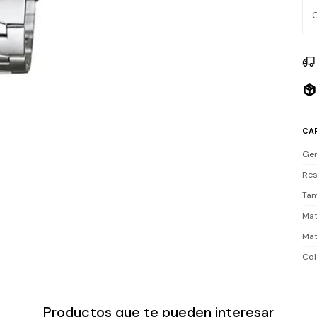
Res
sum
Inc
CA
Ge
Res
Tam
Mat
Mat
Col
Productos que te pueden interesar