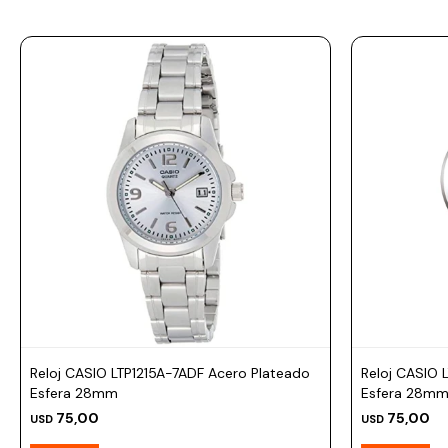
Prune
Mistral
Camelbak
Lamy
Kaweco
Reloj CASIO LTP1215A-7ADF Acero Plateado
Reloj CASIO 
Esfera 28mm
Esfera 28m
75,00
75,00
USD
USD