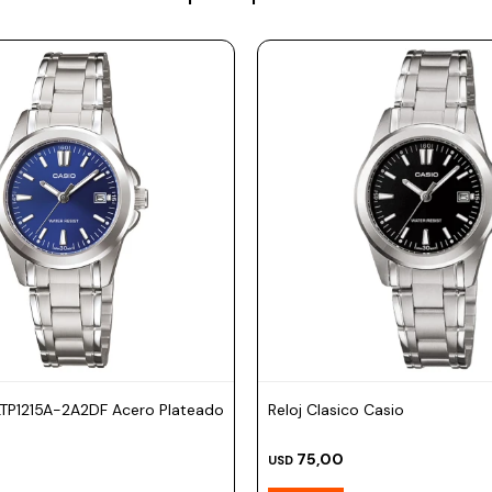
LTP1215A-2A2DF Acero Plateado
Reloj Clasico Casio
m
75,00
USD