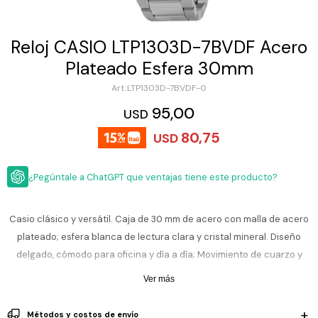
ESCRITURA
Ver
Loria
todo
Studio
Pluma
HIDRATACIÓN
Relojes
Reloj CASIO LTP1303D-7BVDF Acero
Casio
Repuestos
Plateado Esfera 30mm
Metal
MOCHILAS
Fossil
Bolígrafo
LTP1303D-7BVDF-0
Plastico
ACCESORIOS
95,00
Skagen
Rollerball
USD
Accesorios
80,75
Rosefield
Lápiz
USD
Encendedores
OUTLET
mecánico
Maserati
Lentes
¿Pegúntale a ChatGPT que ventajas tiene este producto?
de
BLOG
Armani
sol
Exchange
Ver
WATCHME
Casio clásico y versátil. Caja de 30 mm de acero con malla de acero
Emporio
todo
EN
Armani
accesorios
plateado; esfera blanca de lectura clara y cristal mineral. Diseño
VIVO
delgado, cómodo para oficina y día a día; Movimiento de cuarzo y
Zippo
cierre seguro. Estilo sobrio que combina con todo. Medidas:
Ver más
Jansport
30,5×30×7,5 mm. Lectura cómoda y nítida.
Empresa
Compra
Blog
Karvik
Métodos y costos de envío