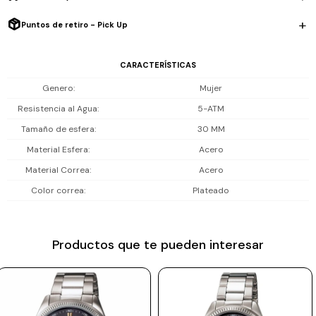
Resistencia al agua: 50 m (5 ATM), ideal para lluvia, salpicones y
Prune
ducha, no es apto para playa o piscina.
Puntos de retiro - Pick Up
Mistral
Incluye 1 año de garantia en la maquinaria.
CARACTERÍSTICAS
Camelbak
Genero
Mujer
Lamy
Resistencia al Agua
5-ATM
Kaweco
Tamaño de esfera
30 MM
Material Esfera
Acero
Material Correa
Acero
Color correa
Plateado
Productos que te pueden interesar