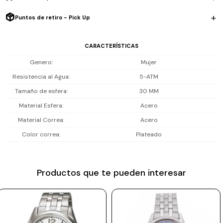
Prune
Resistencia al agua: 50 m (5 ATM), ideal para lluvia, salpicones y
Puntos de retiro - Pick Up
Mistral
ducha, no es apto para playa o piscina.
CARACTERÍSTICAS
Camelbak
Incluye 1 año de garantia en la maquinaria.
Genero
Mujer
Lamy
Resistencia al Agua
5-ATM
Kaweco
Tamaño de esfera
30 MM
Material Esfera
Acero
Material Correa
Acero
Color correa
Plateado
Productos que te pueden interesar