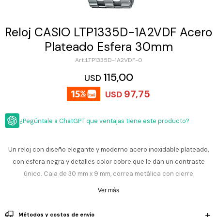
ESCRITURA
Ver
Loria
todo
Studio
Pluma
HIDRATACIÓN
Relojes
Reloj CASIO LTP1335D-1A2VDF Acero
Casio
Repuestos
Plateado Esfera 30mm
Metal
MOCHILAS
Fossil
Bolígrafo
LTP1335D-1A2VDF-0
Plastico
ACCESORIOS
115,00
Skagen
Rollerball
USD
Accesorios
97,75
Rosefield
Lápiz
USD
Encendedores
OUTLET
mecánico
Maserati
Lentes
¿Pegúntale a ChatGPT que ventajas tiene este producto?
de
BLOG
Armani
sol
Exchange
Ver
WATCHME
Un reloj con diseño elegante y moderno acero inoxidable plateado,
Emporio
todo
EN
Armani
accesorios
con esfera negra y detalles color cobre que le dan un contraste
VIVO
único. Caja de 30 mm x 9 mm, correa metálica con cierre
Zippo
desplegable y cristal mineral que protege frente al uso diario.
Ver más
Jansport
Funciones: tres manecillas (hora, minuto, segundo) y calendario con
Empresa
Compra
Blog
día y fecha.
Karvik
Métodos y costos de envío