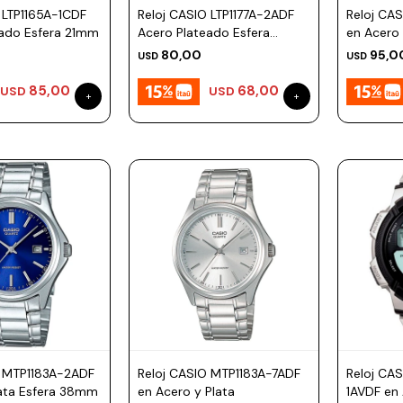
 LTP1165A-1CDF
Reloj CASIO LTP1177A-2ADF
Reloj CAS
eado Esfera 21mm
Acero Plateado Esfera
en Acero
25mm
80,00
95,0
USD
USD
85,00
68,00
USD
USD
O MTP1183A-2ADF
Reloj CASIO MTP1183A-7ADF
Reloj CA
lata Esfera 38mm
en Acero y Plata
1AVDF en 