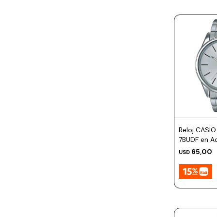
Reloj CASI
7BUDF en Ac
47mm
65,00
USD