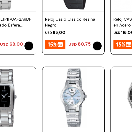
 LTP1170A-2ARDF
Reloj Casio Clásico Resina
Reloj CA
ado Esfera
Negro
en Acero
95,00
115,0
USD
USD
68,00
80,75
USD
USD