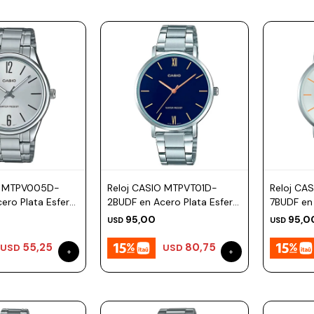
O MTPV005D-
Reloj CASIO MTPVT01D-
Reloj CA
ero Plata Esfera
2BUDF en Acero Plata Esfera
7BUDF en
46mm
Esfera 
95,00
95,0
USD
USD
55,25
80,75
USD
USD