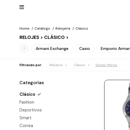

Home
Catálogo
Relojería
Clásico
RELOJES > CLÁSICO >
Mis
datos
NUEVOS
Mis
Armani Exchange
Casio
Emporio Arman
INGRESOS
direcciones
Mis
compras
Wish List
RELOJERÍA
Quitar filtros
Filtrando por:
Relojería
Clásico
Salir
Clásico
MARCAS
Categorías
Fashion
Guess
Clásico
JOYERÍA
Deportivos
Fashion
Michael
Kors
Ver
CARTERAS
Deportivos
Smart
todo
Joyería
Smart
Marc
Correa
Jacobs
ESCRITURA
Correa