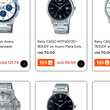
 en Acero
Reloj CASIO MTPV002D-
Reloj CA
Plateado
1B3UDF en Acero Plata Esfera
7B3UDF e
44mm
Esfera 
70,00
70,0
USD
USD
131,75
59,50
USD
USD