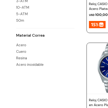
3-ATM
Prune
Reloj CASIO
10-ATM
Acero Plat
Mistral
5-ATM
100,00
USD
Camelbak
50m
Lamy
Material Correa
Kaweco
Acero
Cuero
Resina
Acero inoxidable
Reloj CASI
en Acero P