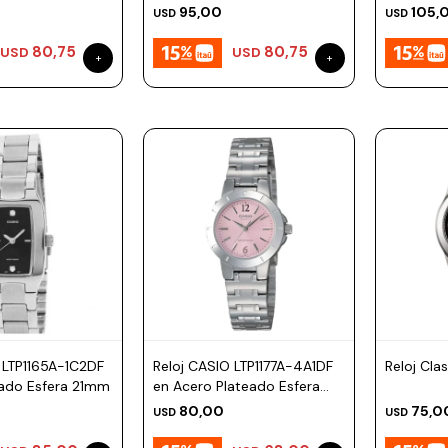
48mm
95,00
105,
USD
USD
80,75
80,75
USD
USD
 LTP1165A-1C2DF
Reloj CASIO LTP1177A-4A1DF
Reloj Cla
eado Esfera 21mm
en Acero Plateado Esfera
25mm
80,00
75,0
USD
USD