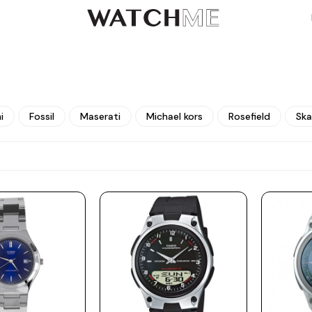
i
Fossil
Maserati
Michael kors
Rosefield
Sk