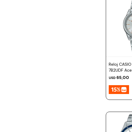
Reloj CASI
7B2UDF Ace
Esfera 28
65,00
USD