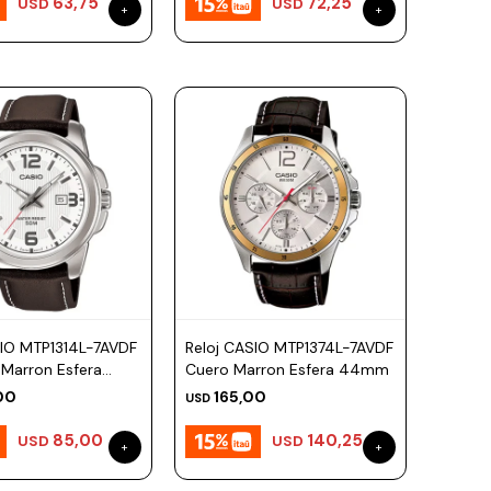
63,75
72,25
USD
USD
SIO MTP1314L-7AVDF
Reloj CASIO MTP1374L-7AVDF
 Marron Esfera
Cuero Marron Esfera 44mm
00
165,00
USD
85,00
140,25
USD
USD