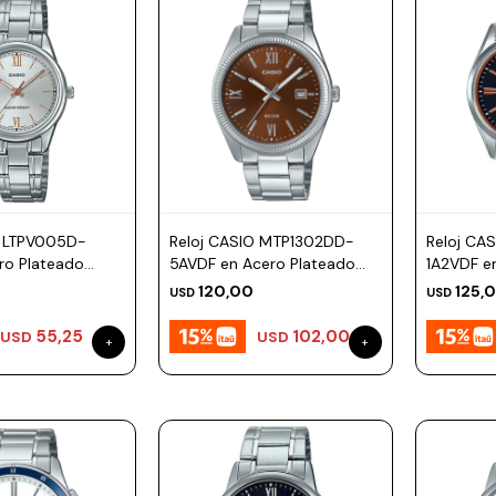
O LTPV005D-
Reloj CASIO MTP1302DD-
Reloj CA
ro Plateado
5AVDF en Acero Plateado
1A2VDF en
mm
Esfera 38mm
Esfera 
120,00
125,
USD
USD
55,25
102,00
USD
USD