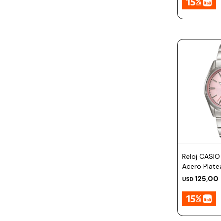
Reloj CASI
Acero Plate
30mm
125,00
USD