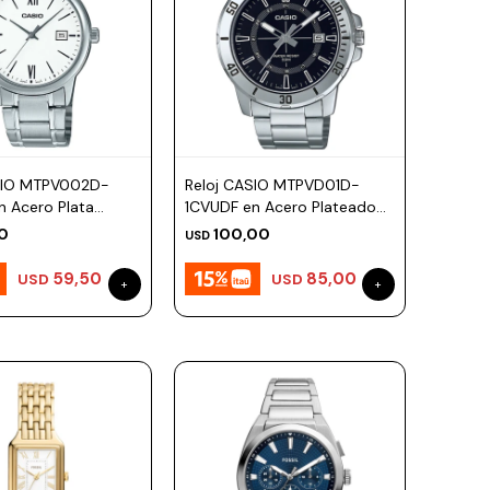
SIO MTPV002D-
Reloj CASIO MTPVD01D-
n Acero Plata
1CVUDF en Acero Plateado
44mm
Esfera 45mm
0
100,00
USD
59,50
85,00
USD
USD