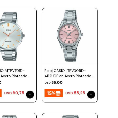
SIO MTPVT01D-
Reloj CASIO LTPV005D-
 Acero Plateado
4B2UDF en Acero Plateado
40mm
Esfera 28mm
0
65,00
USD
80,75
55,25
USD
USD