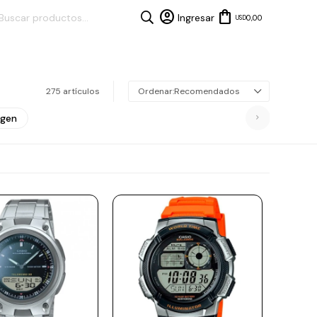
0,00
USD
275 artículos
Recomendados
agen