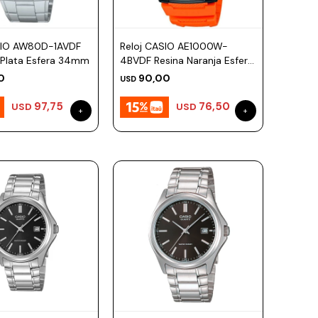
SIO AW80D-1AVDF
Reloj CASIO AE1000W-
 Plata Esfera 34mm
4BVDF Resina Naranja Esfera
43mm
0
90,00
USD
97,75
76,50
USD
USD