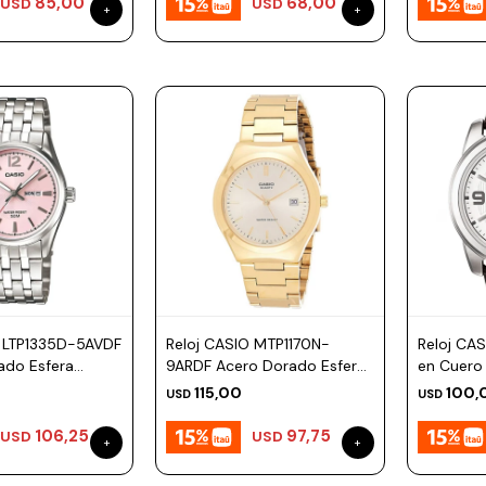
85,00
68,00
USD
USD
O LTP1335D-5AVDF
Reloj CASIO MTP1170N-
Reloj CA
ado Esfera
9ARDF Acero Dorado Esfera
en Cuero
38mm
45mm
115,00
100,
USD
USD
106,25
97,75
USD
USD