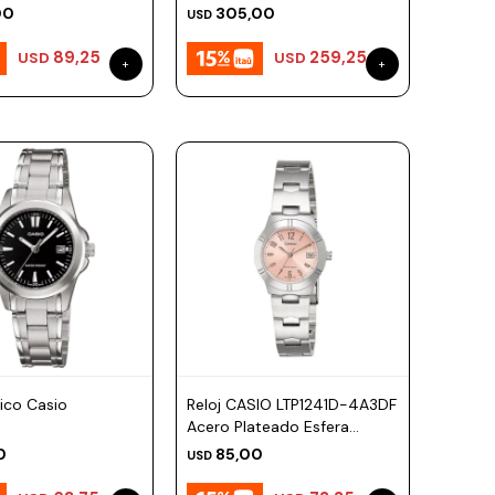
Plateado Esfera 47mm
00
305,00
USD
89,25
259,25
USD
USD
sico Casio
Reloj CASIO LTP1241D-4A3DF
Acero Plateado Esfera
28mm
0
85,00
USD