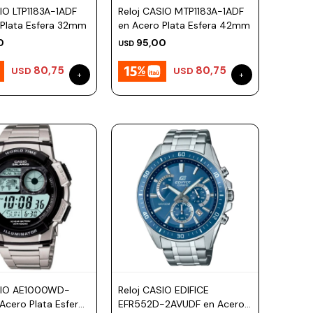
IO LTP1183A-1ADF
Reloj CASIO MTP1183A-1ADF
 Plata Esfera 32mm
en Acero Plata Esfera 42mm
0
95,00
USD
80,75
80,75
USD
USD
SIO AE1000WD-
Reloj CASIO EDIFICE
Acero Plata Esfera
EFR552D-2AVUDF en Acero