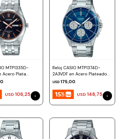
SIO MTP1335D-
Reloj CASIO MTP1374D-
 Acero Plata
2A3VDF en Acero Plateado
39mm
Esfera 44mm
00
175,00
USD
106,25
148,75
USD
USD