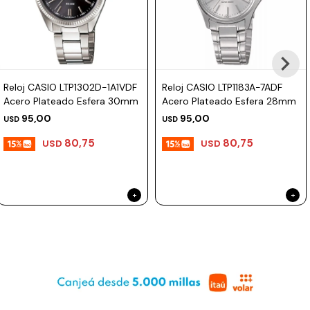
Prune
Mistral
Camelbak
Reloj CASIO LTP1302D-1A1VDF
Reloj CASIO LTP1183A-7ADF
Lamy
Acero Plateado Esfera 30mm
Acero Plateado Esfera 28mm
Kaweco
95,00
95,00
USD
USD
80,75
80,75
USD
USD