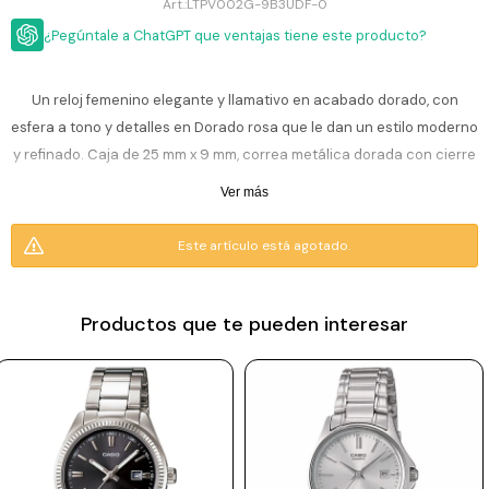
ESCRITURA
LTPV002G-9B3UDF-0
Ver
Loria
¿Pegúntale a ChatGPT que ventajas tiene este producto?
todo
Studio
Pluma
HIDRATACIÓN
Relojes
Casio
Repuestos
Un reloj femenino elegante y llamativo en acabado dorado, con
Metal
MOCHILAS
esfera a tono y detalles en Dorado rosa que le dan un estilo moderno
Fossil
Bolígrafo
Plastico
y refinado. Caja de 25 mm x 9 mm, correa metálica dorada con cierre
ACCESORIOS
Skagen
Rollerball
desplegable seguro y cristal mineral que protege frente al uso diario.
Accesorios
Ver más
Rosefield
Lápiz
Funciones: tres manecillas (hora, minuto y segundo) y ventana de
Encendedores
OUTLET
mecánico
fecha.
Este artículo está agotado.
Maserati
Lentes
de
BLOG
Armani
sol
Resistencia al agua: 30 m (3 ATM), soporta lluvia y salpicaduras; no
Exchange
es sumergible ni apto para natación o ducha.
Productos que te pueden interesar
Ver
WATCHME
Emporio
todo
EN
Armani
accesorios
Incluye 1 año de garantía en la maquinaria.
VIVO
Zippo
Jansport
Empresa
Compra
Blog
Karvik