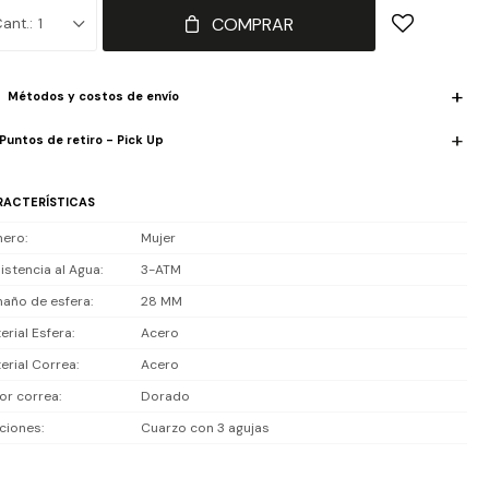
iste 3 ATM (30 m): soporta lluvia o lavado de manos, pero no es
COMPRAR
1
ergible, no apto para ducha o piscina.
luye 1 año de garantía la maquinaria.
Métodos y costos de envío
Puntos de retiro - Pick Up
RACTERÍSTICAS
nero
Mujer
istencia al Agua
3-ATM
año de esfera
28 MM
erial Esfera
Acero
erial Correa
Acero
or correa
Dorado
ciones
Cuarzo con 3 agujas