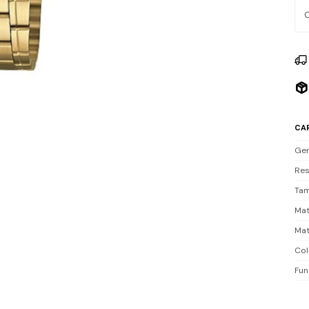
Res
sum
Inc
CA
Ge
Res
Tam
Mat
Mat
Col
Fun