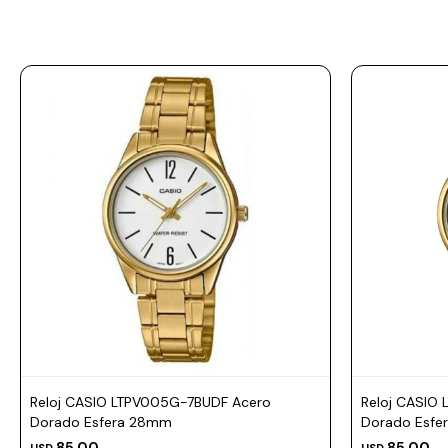
Prune
Mistral
Camelbak
Lamy
Kaweco
Reloj CASIO LTPV005G-7BUDF Acero
Reloj CASIO
Dorado Esfera 28mm
Dorado Esfe
85,00
85,00