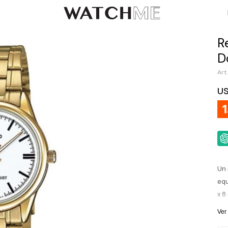
R
D
U
Un 
equ
x 8
cri
Ver