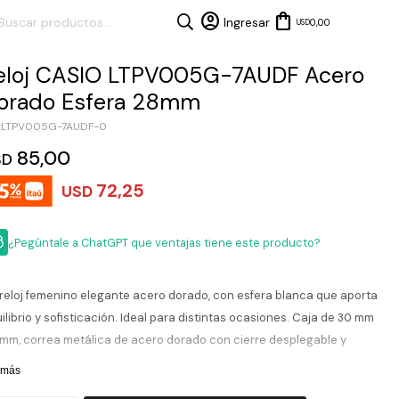
0,00
USD
eloj CASIO LTPV005G-7AUDF Acero
orado Esfera 28mm
LTPV005G-7AUDF-0
85,00
SD
72,25
USD
¿Pegúntale a ChatGPT que ventajas tiene este producto?
reloj femenino elegante acero dorado, con esfera blanca que aporta
ilibrio y sofisticación. Ideal para distintas ocasiones. Caja de 30 mm
 mm, correa metálica de acero dorado con cierre desplegable y
stal mineral que protege frente al uso diario.
 más