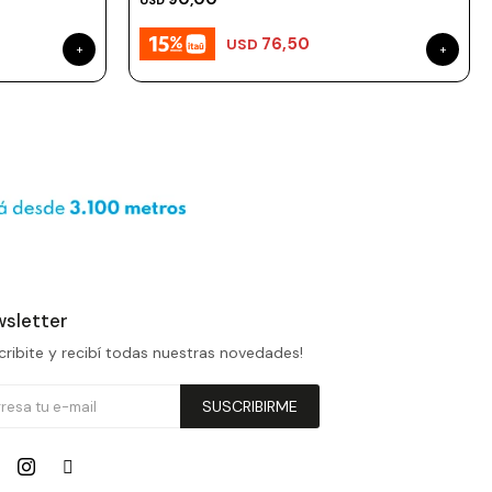
USD
76,50
USD
sletter
cribite y recibí todas nuestras novedades!
SUSCRIBIRME

