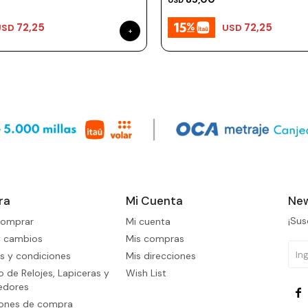
USD
72,25
72,25
USD
USD
ra
Mi Cuenta
New
¡Sus
omprar
Mi cuenta
y cambios
Mis compras
s y condiciones
Mis direcciones
 de Relojes, Lapiceras y
Wish List
edores

iones de compra