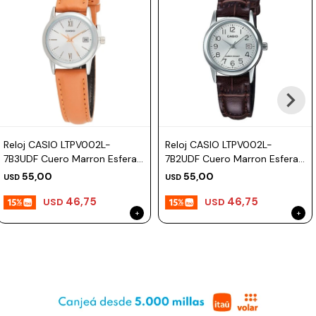
Reloj CASIO LTPV002L-
Reloj CASIO LTPV002L-
7B3UDF Cuero Marron Esfera
7B2UDF Cuero Marron Esfera
25mm
25mm
55,00
55,00
USD
USD
46,75
46,75
USD
USD