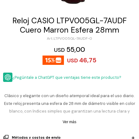
ESCRITURA
Ver
Loria
todo
Studio
Pluma
HIDRATACIÓN
Relojes
Reloj CASIO LTPV005GL-7AUDF
Casio
Repuestos
Cuero Marron Esfera 28mm
Metal
MOCHILAS
Fossil
Bolígrafo
LTPV005GL-7AUDF-0
Plastico
ACCESORIOS
55,00
Skagen
Rollerball
USD
Accesorios
46,75
Rosefield
Lápiz
USD
Encendedores
OUTLET
mecánico
Maserati
Lentes
¿Pegúntale a ChatGPT que ventajas tiene este producto?
de
BLOG
Armani
sol
Exchange
Ver
WATCHME
Clásico y elegante con un diseño atemporal ideal para el uso diario.
Emporio
todo
EN
Armani
accesorios
Este reloj presenta una esfera de 28 mm de diámetro visible en color
VIVO
blanco, con índices simples que garantizan una lectura clara y
Zippo
limpia. Su caja en tono dorado combinada con correa de cuero
Ver más
Jansport
marrón aporta un estilo sofisticado, cómodo y versátil. Movimiento
Empresa
Compra
Blog
analógico de cuarzo preciso.
Karvik
Métodos y costos de envío