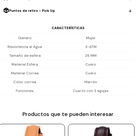
Prune
Resistencia al agua: 30 m (3 ATM), soporta lluvia y salpicaduras; no
Puntos de retiro - Pick Up
Mistral
es sumergible ni apto para natación o ducha.
CARACTERÍSTICAS
Camelbak
Incluye 1 año de garantía en la maquinaria.
Genero
Mujer
Lamy
Resistencia al Agua
3-ATM
Kaweco
Tamaño de esfera
28 MM
Material Esfera
Cuero
Material Correa
Cuero
Color correa
Marrón
Funciones
Cuarzo con 3 agujas
Productos que te pueden interesar