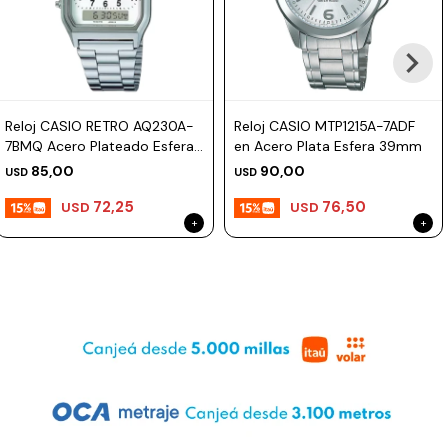
Prune
Mistral
Camelbak
Reloj CASIO RETRO AQ230A-
Reloj CASIO MTP1215A-7ADF
Lamy
7BMQ Acero Plateado Esfera
en Acero Plata Esfera 39mm
30mm
Kaweco
85,00
90,00
USD
USD
72,25
76,50
USD
USD