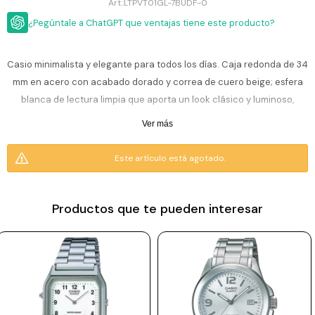
ESCRITURA
LTPVT01GL-7BUDF-0
Ver
Loria
¿Pegúntale a ChatGPT que ventajas tiene este producto?
todo
Studio
Pluma
HIDRATACIÓN
Relojes
Casio
Repuestos
Casio minimalista y elegante para todos los días. Caja redonda de 34
Metal
MOCHILAS
mm en acero con acabado dorado y correa de cuero beige; esfera
Fossil
Bolígrafo
Plastico
blanca de lectura limpia que aporta un look clásico y luminoso,
ACCESORIOS
Skagen
Rollerball
protegida por cristal mineral. Movimiento de cuarzo confiable, perfil
Accesorios
Ver más
Rosefield
Lápiz
delgado y cierre con hebilla que brinda comodidad. Ideal para oficina
Encendedores
OUTLET
mecánico
o uso diario con un estilo cálido y versátil.
Este artículo está agotado.
Maserati
Lentes
de
BLOG
Armani
sol
Resiste 3 ATM (30 m): soporta lluvia o lavado de manos, pero no es
Exchange
sumergible, no apto para ducha o piscina.
Productos que te pueden interesar
Ver
WATCHME
Emporio
todo
EN
Armani
accesorios
Incluye 1 año de garantía en la maquinaria.
VIVO
Zippo
Jansport
Empresa
Compra
Blog
Karvik