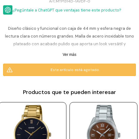
ESCRITURA
MTP1314D-1AVDF-0
Ver
Loria
¿Pegúntale a ChatGPT que ventajas tiene este producto?
todo
Studio
Pluma
HIDRATACIÓN
Relojes
Casio
Repuestos
Diseño clásico y funcional con caja de 44 mm y esfera negra de
Metal
MOCHILAS
lectura clara con números grandes. Malla de acero inoxidable tono
Fossil
Bolígrafo
Plastico
plateado con acabado pulido que aporta un look versátil y
ACCESORIOS
Skagen
Rollerball
atemporal; Movimiento analógico de cuarzo con calendario que
Accesorios
Ver más
Rosefield
Lápiz
suma practicidad para el uso diario. Robusto, cómodo y fácil de
Encendedores
OUTLET
mecánico
combinar cualquier ocasión.
Este artículo está agotado.
Maserati
Lentes
de
BLOG
Armani
sol
Resiste 5 ATM (50 m): apto para uso diario, lluvia y ducha, no es apto
Exchange
para playa o piscina.
Productos que te pueden interesar
Ver
WATCHME
Emporio
todo
EN
Armani
accesorios
Incluye 1 año de garantía en la maquinaria.
VIVO
Zippo
Jansport
Empresa
Compra
Blog
Karvik