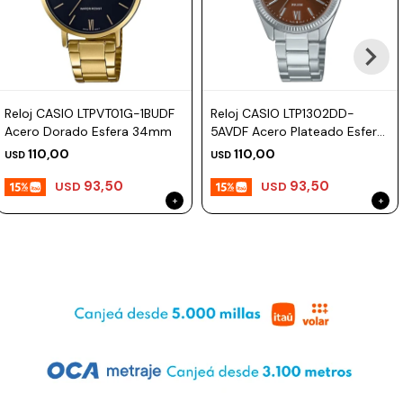
Prune
Mistral
Camelbak
Reloj CASIO LTPVT01G-1BUDF
Reloj CASIO LTP1302DD-
Lamy
Acero Dorado Esfera 34mm
5AVDF Acero Plateado Esfera
30mm
Kaweco
110,00
110,00
USD
USD
93,50
93,50
USD
USD