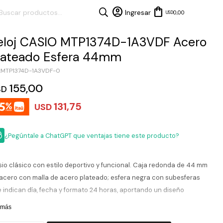
0,00
USD
eloj CASIO MTP1374D-1A3VDF Acero
lateado Esfera 44mm
MTP1374D-1A3VDF-0
155,00
SD
131,75
USD
¿Pegúntale a ChatGPT que ventajas tiene este producto?
io clásico con estilo deportivo y funcional. Caja redonda de 44 mm
acero con malla de acero plateado; esfera negra con subesferas
 indican día, fecha y formato 24 horas, aportando un diseño
ámico y práctico, protegida por cristal mineral. Movimiento de cuarzo
 más
fiable, robusto y versátil para uso diario.