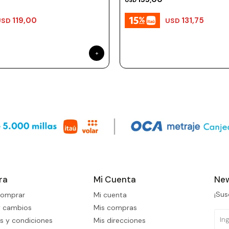
USD
119,00
131,75
USD
USD
ra
Mi Cuenta
New
¡Sus
omprar
Mi cuenta
y cambios
Mis compras
s y condiciones
Mis direcciones