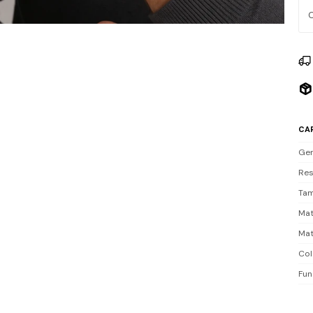
Res
par
Inc
CA
Ge
Res
Tam
Mat
Mat
Col
Fun