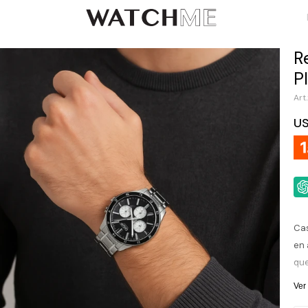
R
P
U
Cas
en 
que
din
Ver
con