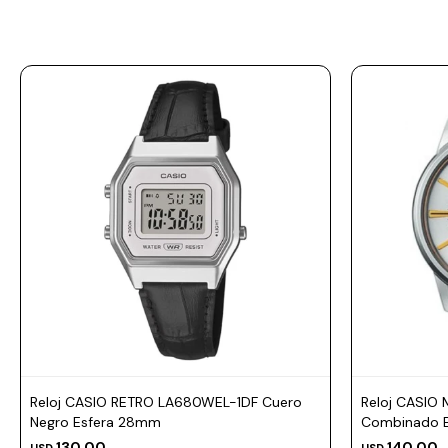
Prune
Mistral
Camelbak
Lamy
Kaweco
Reloj CASIO RETRO LA680WEL-1DF Cuero
Reloj CASIO
Negro Esfera 28mm
Combinado 
130,00
140,00