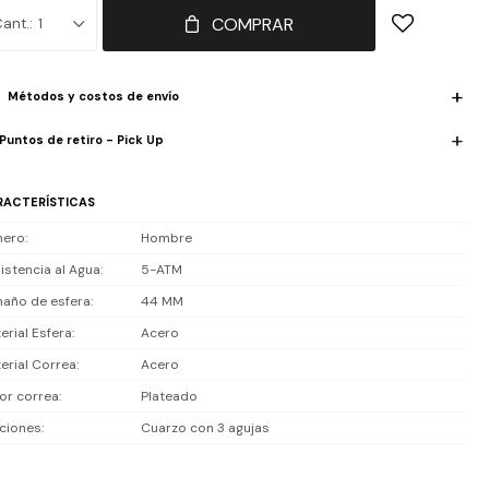
COMPRAR
1
iste 5 ATM (50 m): apto para uso diario, lluvia y ducha, no es apto
a playa o piscina.
Métodos y costos de envío
luye 1 año de garantía en la maquinaria.
Puntos de retiro - Pick Up
RACTERÍSTICAS
nero
Hombre
istencia al Agua
5-ATM
año de esfera
44 MM
erial Esfera
Acero
erial Correa
Acero
or correa
Plateado
ciones
Cuarzo con 3 agujas