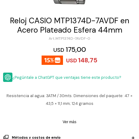
ESCRITURA
Ver
Loria
todo
Studio
Pluma
HIDRATACIÓN
Relojes
Reloj CASIO MTP1374D-7AVDF en
Casio
Repuestos
Acero Plateado Esfera 44mm
Metal
MOCHILAS
Fossil
Bolígrafo
MTP1374D-7AVDF-0
Plastico
ACCESORIOS
175,00
Skagen
Rollerball
USD
Accesorios
148,75
Rosefield
Lápiz
USD
Encendedores
OUTLET
mecánico
Maserati
Lentes
¿Pegúntale a ChatGPT que ventajas tiene este producto?
de
BLOG
Armani
sol
Exchange
Ver
WATCHME
Resistencia al agua: 3ATM / 30mts. Dimensiones del paquete: 47 ×
Emporio
todo
EN
Armani
accesorios
43,5 × 11,1 mm; 124 gramos
VIVO
Zippo
Ver más
Jansport
Empresa
Compra
Blog
Karvik
Métodos y costos de envío