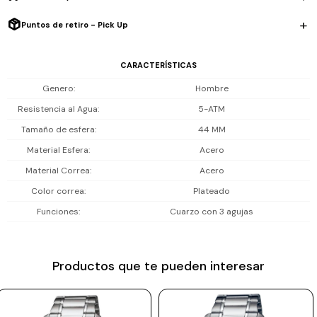
Prune
Puntos de retiro - Pick Up
Mistral
CARACTERÍSTICAS
Camelbak
Genero
Hombre
Lamy
Resistencia al Agua
5-ATM
Kaweco
Tamaño de esfera
44 MM
Material Esfera
Acero
Material Correa
Acero
Color correa
Plateado
Funciones
Cuarzo con 3 agujas
Productos que te pueden interesar