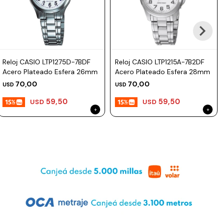
Prune
Mistral
Camelbak
Reloj CASIO LTP1275D-7BDF
Reloj CASIO LTP1215A-7B2DF
Lamy
Acero Plateado Esfera 26mm
Acero Plateado Esfera 28mm
Kaweco
70,00
70,00
USD
USD
59,50
59,50
USD
USD