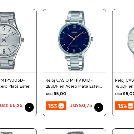
O MTPV005D-
Reloj CASIO MTPVT01D-
Reloj CA
ero Plata Esfera
2BUDF en Acero Plata Esfera
7BUDF en
46mm
Esfera 
95,00
95,0
USD
USD
55,25
80,75
USD
USD