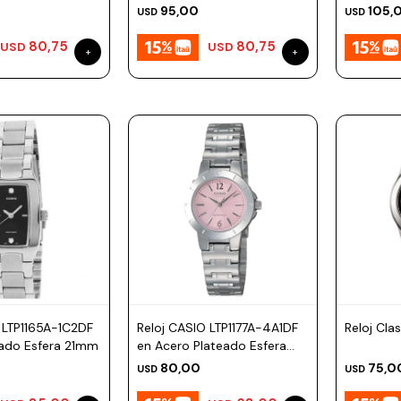
48mm
95,00
105,
USD
USD
80,75
80,75
USD
USD
 LTP1165A-1C2DF
Reloj CASIO LTP1177A-4A1DF
Reloj Cla
eado Esfera 21mm
en Acero Plateado Esfera
25mm
80,00
75,0
USD
USD