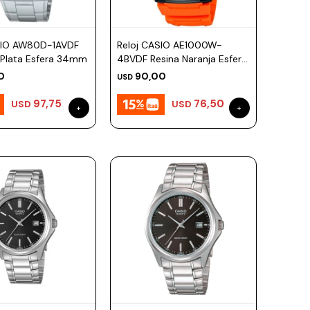
SIO AW80D-1AVDF
Reloj CASIO AE1000W-
 Plata Esfera 34mm
4BVDF Resina Naranja Esfera
43mm
0
90,00
USD
97,75
76,50
USD
USD