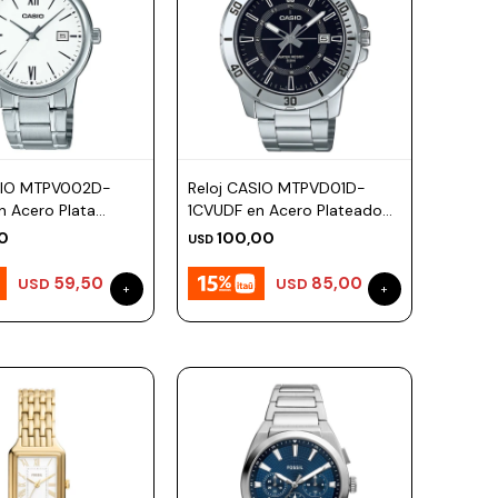
SIO MTPV002D-
Reloj CASIO MTPVD01D-
n Acero Plata
1CVUDF en Acero Plateado
44mm
Esfera 45mm
0
100,00
USD
59,50
85,00
USD
USD