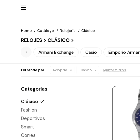

Home
Catálogo
Relojería
Clásico
RELOJES > CLÁSICO >
Mis
datos
NUEVOS
Mis
Armani Exchange
Casio
Emporio Arman
INGRESOS
direcciones
Mis
compras
Wish List
RELOJERÍA
Quitar filtros
Filtrando por:
Relojería
Clásico
Salir
Clásico
MARCAS
Categorías
Fashion
Guess
Clásico
JOYERÍA
Deportivos
Fashion
Michael
Kors
Ver
CARTERAS
Deportivos
Smart
todo
Joyería
Smart
Marc
Correa
Jacobs
ESCRITURA
Correa