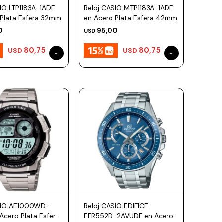
IO LTP1183A-1ADF
Reloj CASIO MTP1183A-1ADF
 Plata Esfera 32mm
en Acero Plata Esfera 42mm
0
95,00
USD
80,75
80,75
USD
USD
SIO AE1000WD-
Reloj CASIO EDIFICE
Acero Plata Esfera
EFR552D-2AVUDF en Acero