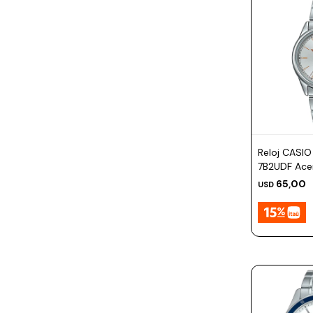
Reloj CASI
7B2UDF Ace
Esfera 28
65,00
USD