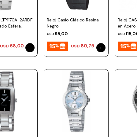
 LTP1170A-2ARDF
Reloj Casio Clásico Resina
Reloj CA
ado Esfera
Negro
en Acero
95,00
115,0
USD
USD
68,00
80,75
USD
USD