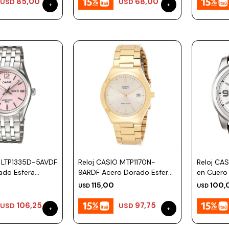
85,00
68,00
USD
USD
O LTP1335D-5AVDF
Reloj CASIO MTP1170N-
Reloj CA
ado Esfera
9ARDF Acero Dorado Esfera
en Cuero
38mm
45mm
115,00
100,
USD
USD
106,25
97,75
USD
USD