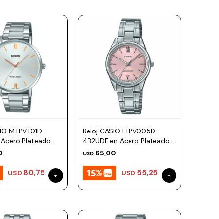
SIO MTPVT01D-
Reloj CASIO LTPV005D-
 Acero Plateado
4B2UDF en Acero Plateado
40mm
Esfera 28mm
0
65,00
USD
80,75
55,25
USD
USD