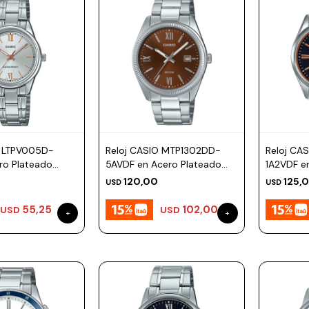
O LTPV005D-
Reloj CASIO MTP1302DD-
Reloj CA
ro Plateado
5AVDF en Acero Plateado
1A2VDF en
mm
Esfera 38mm
Esfera 
120,00
125,
USD
USD
55,25
102,00
USD
USD