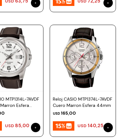
63,75
72,25
USD
USD
SIO MTP1314L-7AVDF
Reloj CASIO MTP1374L-7AVDF
 Marron Esfera
Cuero Marron Esfera 44mm
00
165,00
USD
85,00
140,25
USD
USD