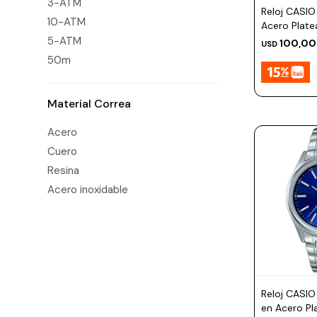
3-ATM
Prune
Reloj CASIO
10-ATM
Acero Plat
Mistral
5-ATM
100,00
USD
Camelbak
50m
Lamy
Material Correa
Kaweco
Acero
Cuero
Resina
Acero inoxidable
Reloj CASI
en Acero P