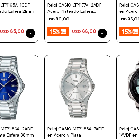
 LTP1165A-1CDF
Reloj CASIO LTP1177A-2ADF
Reloj CAS
eado Esfera 21mm
Acero Plateado Esfera
en Acero
25mm
80,00
95,0
USD
USD
85,00
68,00
USD
USD
O MTP1183A-2ADF
Reloj CASIO MTP1183A-7ADF
Reloj CA
lata Esfera 38mm
en Acero y Plata
1AVDF en 