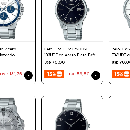
 en Acero
Reloj CASIO MTPV002D-
Reloj CA
Plateado
1B3UDF en Acero Plata Esfera
7B3UDF e
44mm
Esfera 
70,00
70,0
USD
USD
131,75
59,50
USD
USD