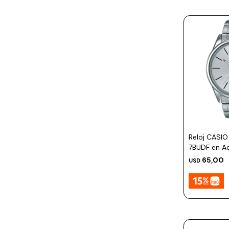
Reloj CASI
7BUDF en Ac
47mm
65,00
USD