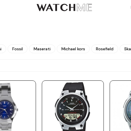
i
Fossil
Maserati
Michael kors
Rosefield
Sk