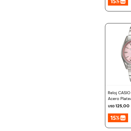
Reloj CASI
Acero Plate
30mm
125,00
USD