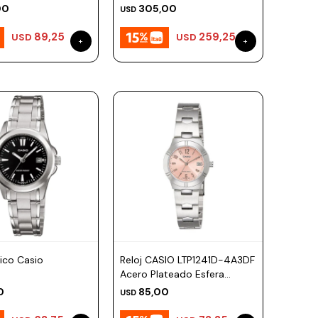
Plateado Esfera 47mm
00
305,00
USD
89,25
259,25
USD
USD
sico Casio
Reloj CASIO LTP1241D-4A3DF
Acero Plateado Esfera
28mm
0
85,00
USD