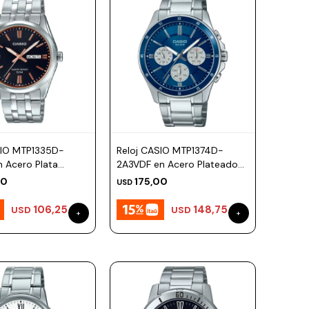
SIO MTP1335D-
Reloj CASIO MTP1374D-
 Acero Plata
2A3VDF en Acero Plateado
39mm
Esfera 44mm
00
175,00
USD
106,25
148,75
USD
USD