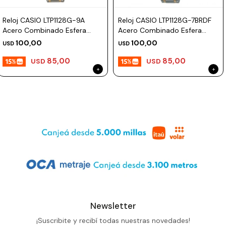
Prune
Reloj CASIO LTP1128G-9A
Reloj CASIO LTP1128G-7BRDF
Acero Combinado Esfera
Acero Combinado Esfera
Mistral
27mm
27mm
100,00
100,00
USD
USD
Camelbak
85,00
85,00
USD
USD
Lamy
Kaweco
Newsletter
¡Suscribite y recibí todas nuestras novedades!