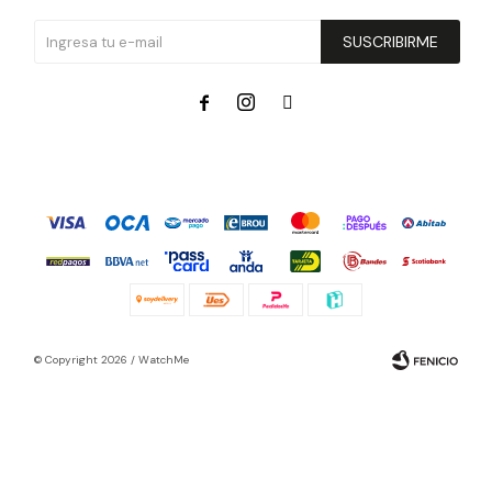
SUSCRIBIRME



© Copyright 2026 / WatchMe