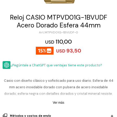
ESCRITURA
Ver
Loria
todo
Studio
Pluma
HIDRATACIÓN
Relojes
Reloj CASIO MTPVD01G-1BVUDF
Casio
Repuestos
Acero Dorado Esfera 44mm
Metal
MOCHILAS
Fossil
Bolígrafo
MTPVD01G-1BVUDF-0
Plastico
ACCESORIOS
110,00
Skagen
Rollerball
USD
Accesorios
93,50
Rosefield
Lápiz
USD
Encendedores
OUTLET
mecánico
Maserati
Lentes
¿Pegúntale a ChatGPT que ventajas tiene este producto?
de
BLOG
Armani
sol
Exchange
Ver
WATCHME
Casio con diseño clásico y sofisticado para uso diario. Esfera de 44
Emporio
todo
EN
Armani
accesorios
mm acero inoxidable dorado con pulsera de acero inoxidable
VIVO
dorado; esfera negra con detalles dorados y cristal mineral resiste.
Zippo
Movimiento de cuarzo japonés confiable con tres manecillas y visor
Ver más
Jansport
de fecha a las 3, ideal para looks casuales u oficina. Su diseño
Empresa
Compra
Blog
robusto aporta precision y versatilidad sin perder practicidad tu
Karvik
Métodos y costos de envío