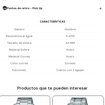
rutina.
Prune
Puntos de retiro - Pick Up
Mistral
Resistencia al agua: 5 ATM (50 m). Soporta salpicaduras, apto para
uso diario, lluvia y ducha, no es apto para playa o piscina.
CARACTERÍSTICAS
Camelbak
Genero
Hombre
Lamy
Incluye 1 año de garantía la maquinaria.
Resistencia al Agua
5-ATM
Kaweco
Tamaño de esfera
44 MM
Material Esfera
Acero
Material Correa
Acero
Color correa
Dorado
Funciones
Cuarzo con 3 agujas
Productos que te pueden interesar