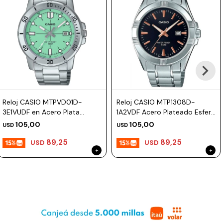
Reloj CASIO MTPVD01D-
Reloj CASIO MTP1308D-
3E1VUDF en Acero Plata
1A2VDF Acero Plateado Esfera
Esfera 45mm
44mm
105,00
105,00
USD
USD
89,25
89,25
USD
USD