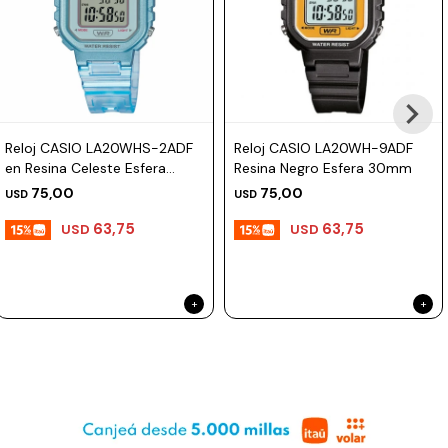
Reloj CASIO LA20WHS-2ADF
Reloj CASIO LA20WH-9ADF
en Resina Celeste Esfera
Resina Negro Esfera 30mm
35mm
75,00
75,00
USD
USD
63,75
63,75
USD
USD