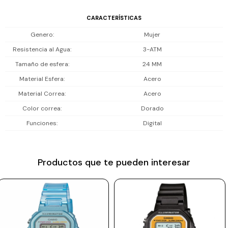
Resistencia al agua: resiste al agua para uso diario, aguanta lluvia y
Prune
salpicaduras; no es sumergible ni apto para natación o ducha.
CARACTERÍSTICAS
Mistral
Genero
Mujer
Incluye 1 año de garantía la maquinaria.
Camelbak
Resistencia al Agua
3-ATM
Tamaño de esfera
24 MM
Lamy
Material Esfera
Acero
Kaweco
Material Correa
Acero
Color correa
Dorado
Funciones
Digital
Productos que te pueden interesar