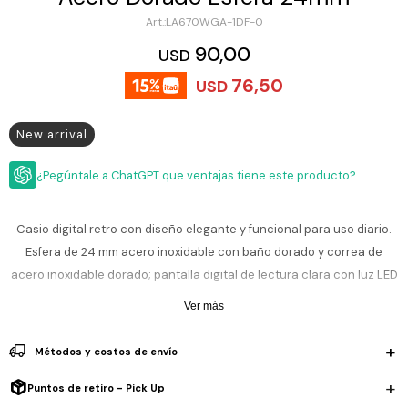
ESCRITURA
Ver
LA670WGA-1DF-0
Loria
todo
Studio
Pluma
HIDRATACIÓN
Relojes
90,00
USD
Casio
Repuestos
76,50
USD
Metal
MOCHILAS
Fossil
Bolígrafo
Plastico
New arrival
ACCESORIOS
Skagen
Rollerball
Accesorios
Rosefield
Lápiz
¿Pegúntale a ChatGPT que ventajas tiene este producto?
Encendedores
OUTLET
mecánico
Maserati
Lentes
de
Casio digital retro con diseño elegante y funcional para uso diario.
BLOG
Armani
sol
Esfera de 24 mm acero inoxidable con baño dorado y correa de
Exchange
Ver
acero inoxidable dorado; pantalla digital de lectura clara con luz LED
WATCHME
Emporio
todo
EN
que facilita ver la hora y funciones clásicas como alarma diaria,
Armani
accesorios
Ver más
VIVO
cronómetro y calendario automático. Combina practicidad con
Zippo
estilo atemporal, perfecto para acompañar rutinas urbanas y looks
Métodos y costos de envío
Jansport
sofisticados sin perder funcionalidad.
Empresa
Compra
Blog
Puntos de retiro - Pick Up
Karvik