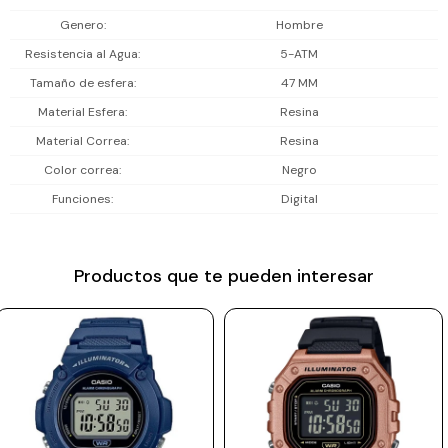
Prune
Genero
Hombre
Resistencia al Agua
5-ATM
Mistral
Tamaño de esfera
47 MM
Camelbak
Material Esfera
Resina
Lamy
Material Correa
Resina
Kaweco
Color correa
Negro
Funciones
Digital
Productos que te pueden interesar