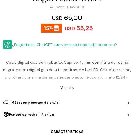
ESCRITURA
Ver
W219H-1AVDF-0
Loria
todo
Studio
Pluma
HIDRATACIÓN
Relojes
65,00
USD
Casio
Repuestos
55,25
USD
Metal
MOCHILAS
Fossil
Bolígrafo
Plastico
¿Pegúntale a ChatGPT que ventajas tiene este producto?
ACCESORIOS
Skagen
Rollerball
Accesorios
Rosefield
Lápiz
Encendedores
OUTLET
mecánico
Casio digital clásico y robusto. Caja de 47 mm con malla de resina
Maserati
negra; esfera digital gris de alto contraste y luz LED. Cristal de resina,
Lentes
de
BLOG
cronómetro, alarma diaria, calendario automático y formato 12/24 h.
Armani
sol
Exchange
Botones grandes, lectura rápida y liviano; ideal para todos los días,
Ver más
Ver
WATCHME
estudio y trabajo. Estilo urbano, que combina con todo.
Emporio
todo
EN
Armani
accesorios
Métodos y costos de envío
VIVO
Resistencia al agua: 5 ATM (50 m). Soporta salpicaduras, lluvia y
Zippo
ducha, no es sumergible para piscina.
Puntos de retiro - Pick Up
Jansport
Empresa
Compra
Blog
Incluye 1 año de garantía la maquinaria.
Karvik
CARACTERÍSTICAS