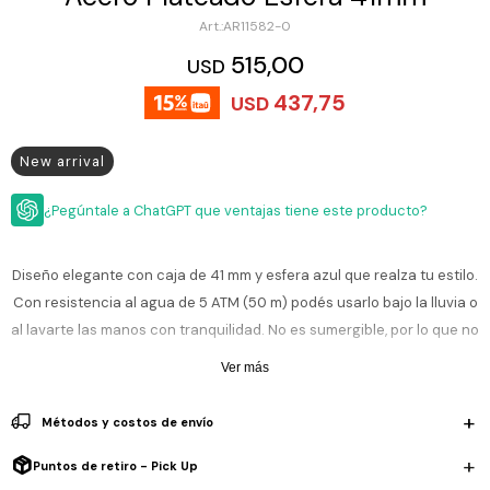
ESCRITURA
Ver
AR11582-0
Loria
todo
Studio
Pluma
HIDRATACIÓN
Relojes
515,00
USD
Casio
Repuestos
437,75
USD
Metal
MOCHILAS
Fossil
Bolígrafo
Plastico
New arrival
ACCESORIOS
Skagen
Rollerball
Accesorios
Rosefield
Lápiz
¿Pegúntale a ChatGPT que ventajas tiene este producto?
Encendedores
OUTLET
mecánico
Maserati
Lentes
de
Diseño elegante con caja de 41 mm y esfera azul que realza tu estilo.
BLOG
Armani
sol
Con resistencia al agua de 5 ATM (50 m) podés usarlo bajo la lluvia o
Exchange
Ver
al lavarte las manos con tranquilidad. No es sumergible, por lo que no
WATCHME
Emporio
todo
EN
se recomienda para natación ni inmersiones profundas. Su pulsera
Armani
accesorios
Ver más
VIVO
metálica plateada en acero inoxidable aporta un toque sofisticado y
Zippo
clásico.
Métodos y costos de envío
Jansport
Empresa
Compra
Blog
Incluye 2 años de garantía en la maquinaria.
Puntos de retiro - Pick Up
Karvik