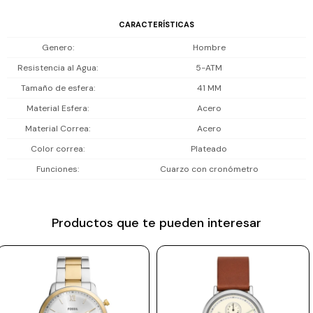
Prune
CARACTERÍSTICAS
Mistral
Genero
Hombre
Camelbak
Resistencia al Agua
5-ATM
Tamaño de esfera
41 MM
Lamy
Material Esfera
Acero
Kaweco
Material Correa
Acero
Color correa
Plateado
Funciones
Cuarzo con cronómetro
Productos que te pueden interesar