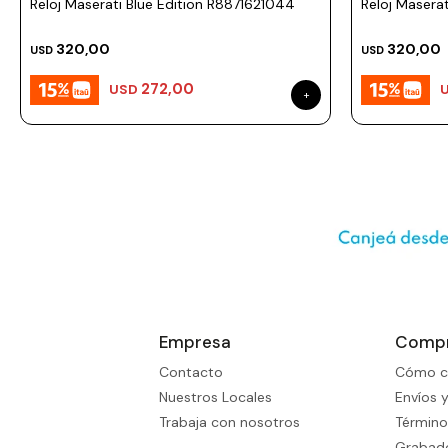
Reloj Maserati Blue Edition R8871621044
Reloj Masera
320,00
320,00
USD
USD
272,00
USD
Empresa
Comp
Contacto
Cómo c
Nuestros Locales
Envíos 
Trabaja con nosotros
Término
Grabado