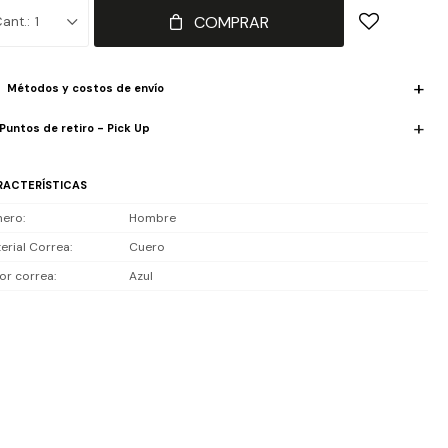
movimiento de cuarzo preciso, fechador y formato 24 horas para el
COMPRAR
1
 a día.
iste 5 ATM, ideal para lluvia, salpicones o uso diario, no es
Métodos y costos de envío
ergible.
Puntos de retiro - Pick Up
luye 2 años de garantía en la maquinaria.
RACTERÍSTICAS
nero
Hombre
erial Correa
Cuero
or correa
Azul