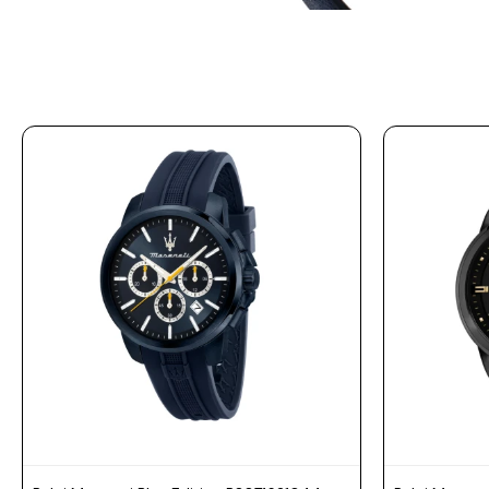
Prune
Mistral
Camelbak
Lamy
Kaweco