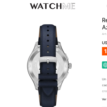
R
A
U
Un 
cad
cro
cue
Ver
42 