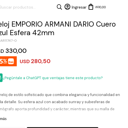
0,00
USD
eloj EMPORIO ARMANI DARIO Cuero
zul Esfera 42mm
AR11747-0
330,00
SD
280,50
USD
¿Pegúntale a ChatGPT que ventajas tiene este producto?
reloj de estilo sofisticado que combina elegancia y funcionalidad en
a detalle. Su esfera azul con acabado sunray y subesferas de
nógrafo aporta profundidad y carácter, mientras que su malla de
ro en tono azul suma un contraste moderno y refinado. La caja de
 más
mm brinda una presencia equilibrada en la muñeca, acompañada de