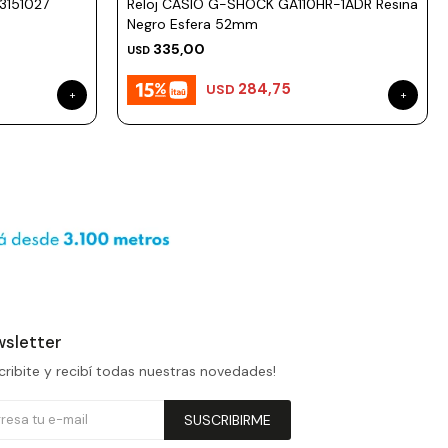
53151027
Reloj CASIO G-SHOCK GA110HR-1ADR Resina
Negro Esfera 52mm
335,00
USD
284,75
USD
sletter
cribite y recibí todas nuestras novedades!
SUSCRIBIRME