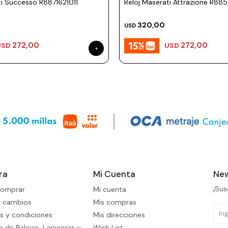
ti Successo R8871621011
Reloj Maserati Attrazione R88
320,00
USD
272,00
272,00
USD
USD
ra
Mi Cuenta
New
¡Sus
omprar
Mi cuenta
y cambios
Mis compras
s y condiciones
Mis direcciones
 de Relojes, Lapiceras y
Wish List