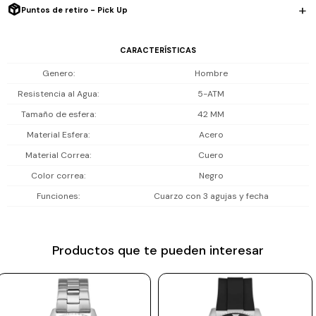
cierre clásico asegura un ajuste firme y cómodo.
Puntos de retiro - Pick Up
Prune
Mistral
Incluye 2 años de garantía en la maquinaria.
CARACTERÍSTICAS
Camelbak
Genero
Hombre
Lamy
Resistencia al Agua
5-ATM
Tamaño de esfera
42 MM
Kaweco
Material Esfera
Acero
Material Correa
Cuero
Color correa
Negro
Funciones
Cuarzo con 3 agujas y fecha
Productos que te pueden interesar