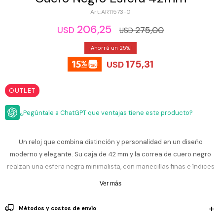
ESCRITURA
Ver
AR11573-0
Loria
todo
Studio
Pluma
HIDRATACIÓN
Relojes
206,25
275,00
USD
USD
Casio
Repuestos
Metal
25
MOCHILAS
Fossil
Bolígrafo
175,31
USD
Plastico
ACCESORIOS
Skagen
Rollerball
Accesorios
OUTLET
Rosefield
Lápiz
Encendedores
OUTLET
mecánico
Maserati
¿Pegúntale a ChatGPT que ventajas tiene este producto?
Lentes
de
BLOG
Armani
sol
Exchange
Un reloj que combina distinción y personalidad en un diseño
Ver
WATCHME
moderno y elegante. Su caja de 42 mm y la correa de cuero negro
Emporio
todo
EN
Armani
accesorios
realzan una esfera negra minimalista, con manecillas finas e índices
VIVO
sutiles que aportan un estilo limpio y contemporáneo.
Zippo
Ver más
Jansport
Resiste 5 ATM, ideal para lluvia ligera y salpicones, no es sumergible.
Empresa
Compra
Blog
Métodos y costos de envío
Karvik
La correa de cuero aporta confort y versatilidad, mientras que el