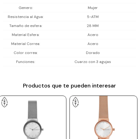
Incluye 2 años de garantía en la maquinaria.
Prune
Genero
Mujer
Resistencia al Agua
5-ATM
Mistral
Tamaño de esfera
28 MM
Camelbak
Material Esfera
Acero
Lamy
Material Correa
Acero
Kaweco
Color correa
Dorado
Funciones
Cuarzo con 3 agujas
Productos que te pueden interesar