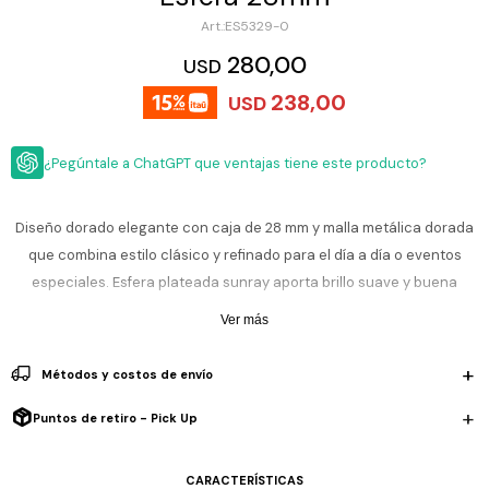
ESCRITURA
Ver
ES5329-0
Loria
todo
Studio
Pluma
HIDRATACIÓN
Relojes
280,00
USD
Casio
Repuestos
238,00
USD
Metal
MOCHILAS
Fossil
Bolígrafo
Plastico
¿Pegúntale a ChatGPT que ventajas tiene este producto?
ACCESORIOS
Skagen
Rollerball
Accesorios
Rosefield
Lápiz
Encendedores
OUTLET
mecánico
Diseño dorado elegante con caja de 28 mm y malla metálica dorada
Maserati
que combina estilo clásico y refinado para el día a día o eventos
Lentes
de
BLOG
especiales. Esfera plateada sunray aporta brillo suave y buena
Armani
sol
Exchange
legibilidad. Movimiento de cuarzo preciso y cristal mineral que
Ver más
Ver
WATCHME
protege frente al desgaste diario. Malla metálica segura con cierre
Emporio
todo
EN
Armani
accesorios
Adjust-O-Matic.
Métodos y costos de envío
VIVO
Zippo
Resistencia al agua de 5 ATM: soporta lluvia y salpicones, no es
Puntos de retiro - Pick Up
Jansport
sumergible ni apto para nadar.
Empresa
Compra
Blog
Karvik
CARACTERÍSTICAS