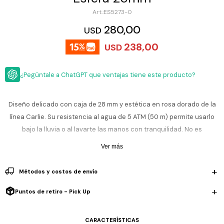
ESCRITURA
Ver
ES5273-0
Loria
todo
Studio
Pluma
HIDRATACIÓN
Relojes
280,00
USD
Casio
Repuestos
238,00
USD
Metal
MOCHILAS
Fossil
Bolígrafo
Plastico
¿Pegúntale a ChatGPT que ventajas tiene este producto?
ACCESORIOS
Skagen
Rollerball
Accesorios
Rosefield
Lápiz
Encendedores
OUTLET
mecánico
Diseño delicado con caja de 28 mm y estética en rosa dorado de la
Maserati
línea Carlie. Su resistencia al agua de 5 ATM (50 m) permite usarlo
Lentes
de
BLOG
bajo la lluvia o al lavarte las manos con tranquilidad. No es
Armani
sol
Exchange
sumergible, así que no es adecuado para nadar ni para inmersiones.
Ver más
Ver
WATCHME
Su pulsera metálica de acero inoxidable en tono rosa dorado le
Emporio
todo
EN
Armani
accesorios
aporta elegancia y estilo femenino.
Métodos y costos de envío
VIVO
Zippo
Incluye 2 años de garantía en la maquinaria.
Puntos de retiro - Pick Up
Jansport
Empresa
Compra
Blog
Karvik
CARACTERÍSTICAS